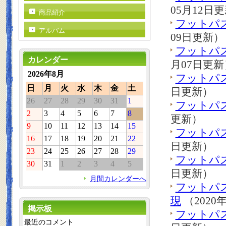
05月12日
商品紹介
フットパ
アルバム
09日更新）
フットパ
カレンダー
月07日更新
2026年8月
フットパ
日
月
火
水
木
金
土
日更新）
26
27
28
29
30
31
1
フットパ
2
3
4
5
6
7
8
更新）
9
10
11
12
13
14
15
フットパ
16
17
18
19
20
21
22
日更新）
23
24
25
26
27
28
29
フットパ
30
31
1
2
3
4
5
日更新）
月間カレンダーへ
フットパ
現
（2020
掲示板
フットパ
最近のコメント