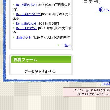
日更新）
Re:上畑の大杉
[8/25 熊本の巨樹調査担
前
当]
Re: 上畑について
[8/23 山都町郷土史伝
承会]
Re:上畑の大杉
[8/23 巨樹調査]
Re: 上畑の大杉
[8/23 山都町郷土史伝承
会]
上畑の大杉
[8/20 熊本の巨樹調査担当]
一覧へ
投稿フォーム
データがありません。
山都
当サイトにおける不適切な表現
お手数をおかけしますが、こ