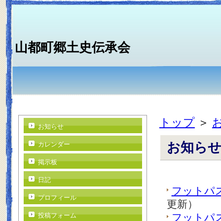
山都町郷土史伝承会
トップ
＞
お知らせ
お知ら
カレンダー
掲示板
日記
フットパ
プロフィール
更新）
投稿フォーム
フットパ