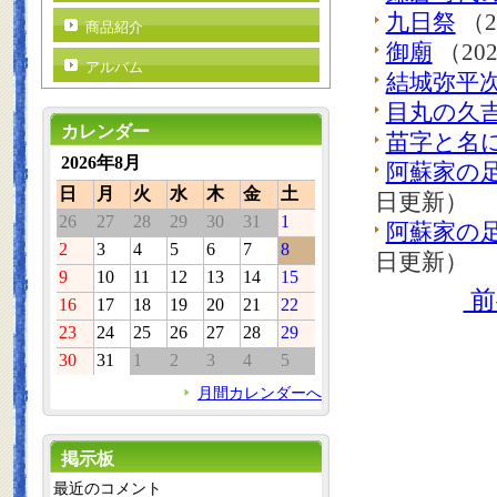
九日祭
（2
商品紹介
御廟
（20
アルバム
結城弥平
目丸の久
カレンダー
苗字と名
2026年8月
阿蘇家の足
日
月
火
水
木
金
土
日更新）
26
27
28
29
30
31
1
阿蘇家の足
2
3
4
5
6
7
8
日更新）
9
10
11
12
13
14
15
前
16
17
18
19
20
21
22
23
24
25
26
27
28
29
30
31
1
2
3
4
5
月間カレンダーへ
掲示板
最近のコメント