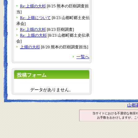
Re:上畑の大杉
[8/25 熊本の巨樹調査担
当]
Re: 上畑について
[8/23 山都町郷土史伝
承会]
Re:上畑の大杉
[8/23 巨樹調査]
Re: 上畑の大杉
[8/23 山都町郷土史伝承
会]
上畑の大杉
[8/20 熊本の巨樹調査担当]
一覧へ
投稿フォーム
データがありません。
山都
当サイトにおける不適切な表現
お手数をおかけしますが、こ