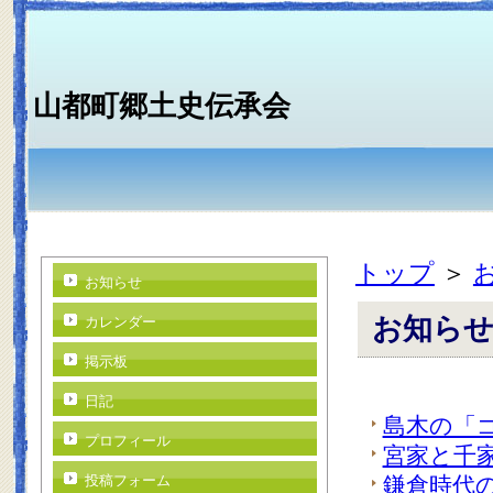
山都町郷土史伝承会
トップ
＞
お知らせ
お知ら
カレンダー
掲示板
日記
島木の「
プロフィール
宮家と千
投稿フォーム
鎌倉時代