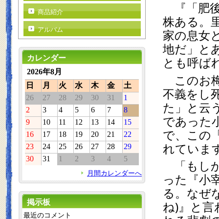
　『「肥
商品紹介
株ある。
アルバム
家の息女
地だ」と
カレンダー
とも呼ば
2026年8月
　このお
日
月
火
水
木
金
土
不義をし
26
27
28
29
30
31
1
た」と云
2
3
4
5
6
7
8
であった
9
10
11
12
13
14
15
で、この
16
17
18
19
20
21
22
れていま
23
24
25
26
27
28
29
30
31
1
2
3
4
5
　「もし
月間カレンダーへ
った『小
る。なぜ
掲示板
ね)』と
最近のコメント