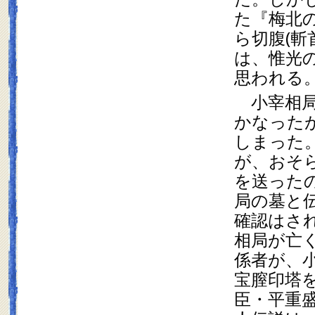
た『梅北
ら切腹(斬
は、惟光
思われる
　小宰相
かなった
しまった
が、おそ
を送った
局の墓と
確認はさ
相局が亡
係者が、
宝膣印塔
臣・平重