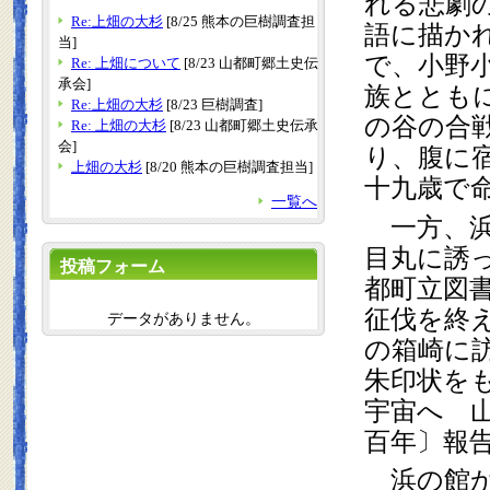
れる悲劇
Re:上畑の大杉
[8/25 熊本の巨樹調査担
語に描か
当]
で、小野
Re: 上畑について
[8/23 山都町郷土史伝
承会]
族ととも
Re:上畑の大杉
[8/23 巨樹調査]
の谷の合
Re: 上畑の大杉
[8/23 山都町郷土史伝承
会]
り、腹に
上畑の大杉
[8/20 熊本の巨樹調査担当]
十九歳で
一覧へ
　一方、
目丸に誘
投稿フォーム
都町立図
征伐を終
データがありません。
の箱崎に
朱印状をも
宇宙へ　
百年〕報告
　浜の館