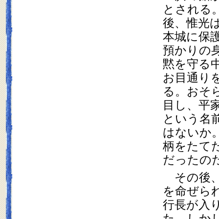
とされる
後、惟光
本城に保
預かりの
黙を守る
お目通り
る。おそ
目し、平
という名
はないか
柄をたて
だったの
　その後
を命ぜら
行長が入
た。しか