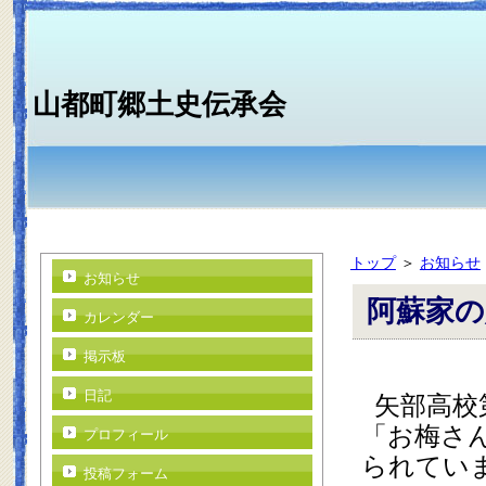
山都町郷土史伝承会
トップ
＞
お知らせ
お知らせ
阿蘇家の
カレンダー
掲示板
  矢部高校第二体育館と駐車場に挟まれた一角にある
日記
「お梅さ
プロフィール
られてい
投稿フォーム