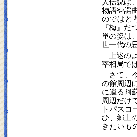
人伝説は
物語や謡
のではと
『梅』だ
単の姿は
世一代の
　上述の
宰相局で
　さて、
の館周辺
に遺る阿
周辺だけ
トパスコ
ひ、郷土
きたいも