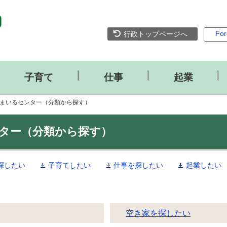
For
行政トップページへ
│
│
│
│
子育て
仕事
起業
まいるセンター（分類から探す）
ター（分類から探す）
探したい
子育てしたい
仕事を探したい
起業したい
空き家を探したい