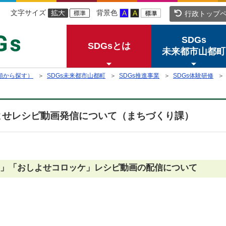
文字サイズ
背景色
行政トップ
SDGs
SDGsとは
未来都市山都町
分類から探す）
＞
SDGs未来都市山都町
＞
SDGs推進事業
＞
SDGs体験研修
＞ 
せレシピ動画発信について（まちづくり課）
」「おしよせコロッケ」レシピ動画の配信について