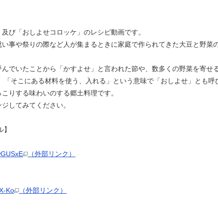
」及び「おしよせコロッケ」のレシピ動画です。
祝い事や祭りの際など人が集まるときに家庭で作られてきた大豆と野菜の
呼んでいたことから「かすよせ」と言われた節や、数多くの野菜を寄せ
た、「そこにある材料を使う、入れる」という意味で「おしよせ」とも呼
っこりする味わいのする郷土料理です。
ンジしてみてください。
ル】
CwGUSxE
（外部リンク）
nX-Ko
（外部リンク）