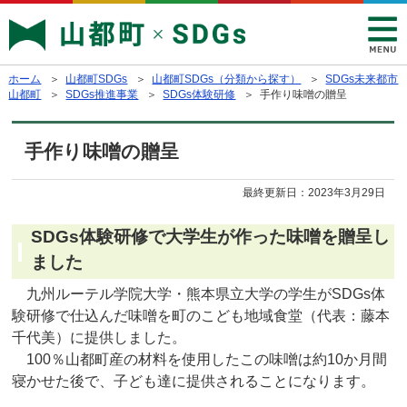
ホーム
＞
山都町SDGs
＞
山都町SDGs（分類から探す）
＞
SDGs未来都市
山都町
＞
SDGs推進事業
＞
SDGs体験研修
＞ 手作り味噌の贈呈
手作り味噌の贈呈
最終更新日：
2023年3月29日
SDGs体験研修で大学生が作った味噌を贈呈し
ました
九州ルーテル学院大学・熊本県立大学の学生がSDGs体
験研修で仕込んだ味噌を町のこども地域食堂（代表：藤本
千代美）に提供しました。
100％山都町産の材料を使用したこの味噌は約10か月間
寝かせた後で、子ども達に提供されることになります。