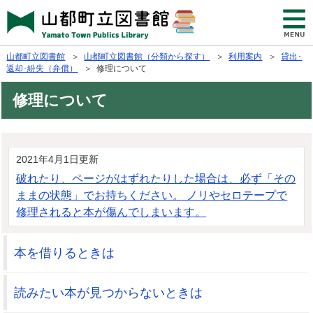
山都町立図書館
＞
山都町立図書館（分類から探す）
＞
利用案内
＞
貸出･
返却･紛失（弁償）
＞ 修理について
修理について
2021年4月1日更新
破れたり、ページがはずれたりした場合は、必ず「その
ままの状態」でお持ちください。 ノリやセロテープで
修理されると本が傷んでしまいます。
本を借りるときは
読みたい本が見つからないときは