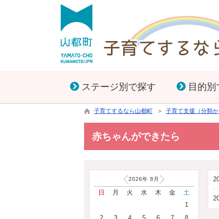
ステージ別で探す
目的別
子育てするなら山都町
＞
子育て支援（分類か
赤ちゃんができたら
2
2026年
8
月
日
月
火
水
木
金
土
2
1
2
3
4
5
6
7
8