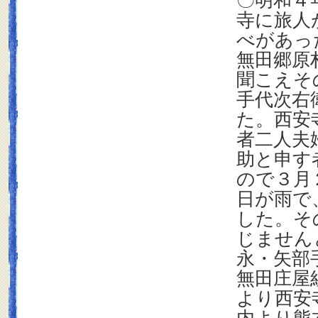
〇明和４
寺に旅人
べがあっ
無田郷原
聞こえそ
手代次右
た。西安
者二人夫
助と申す
ので３月
日が雨で
した。そ
じません
永・矢部
無田庄屋
より西安