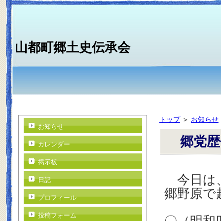
山都町郷土史伝承会
トップ
＞
お知らせ
お知らせ
郷党歴代
カレンダー
掲示板
今日は、
日記
郷野原で
プロフィール
投稿フォーム