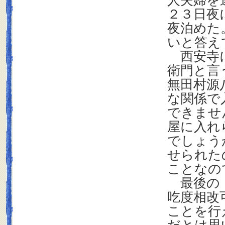
人夫婦を
２３日夜
夜泊めた
いと答え
西安寺に
衛門と言
無田村源
な関係で
できませ
屋に入れ
でしょう
せられた
ことなの
最後の「
吃度相改
ことを行