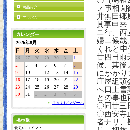
〇（明和
ノ事相聞
商品紹介
井無田郷
アルバム
其事申来
ニ行、西
カレンダー
婦ニ候哉
2026年8月
くれと申
日
月
火
水
木
金
土
廿四日雨
26
27
28
29
30
31
1
候、其後
2
3
4
5
6
7
8
にかかり
9
10
11
12
13
14
15
16
17
18
19
20
21
22
庄屋組頭
23
24
25
26
27
28
29
へ口上書
30
31
1
2
3
4
5
との事也
月間カレンダーへ
〇同廿三
〇西安寺
掲示板
者ナリ、
最近のコメント