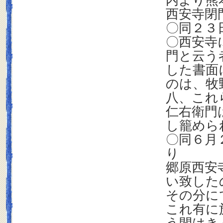
内より熊
西安寺閉
〇同２３
〇西安寺
門と云う
した書面
のは、牧
八、これ
仁右衛門
し籠めら
〇同６月
り
郷原西安
い致した
その分に
これ有に