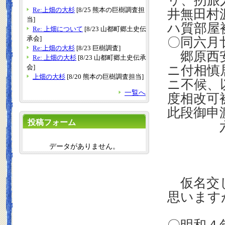
リ、扨旅
Re:上畑の大杉
[8/25 熊本の巨樹調査担
井無田村
当]
ハ質部屋
Re: 上畑について
[8/23 山都町郷土史伝
承会]
〇同六月
Re:上畑の大杉
[8/23 巨樹調査]
郷原西安
Re: 上畑の大杉
[8/23 山都町郷土史伝承
会]
ニ付相慎
上畑の大杉
[8/20 熊本の巨樹調査担当]
ニ不候、
一覧へ
度相改可
此段御
投稿フォーム
六月
データがありません。
仮名交じ
思います