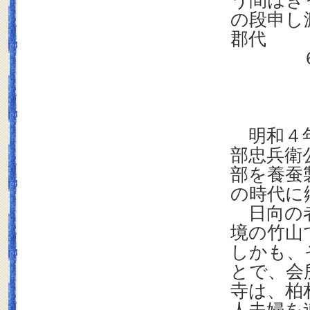
う間はき
の段申
郡代
６月１
明和４年
部忠兵衛
部を養蚕
の時代に
日向の者
境の竹山
しかも、
とで、会
寺は、柏