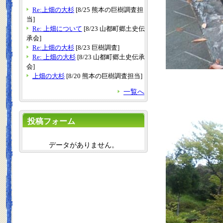
Re:上畑の大杉
[8/25 熊本の巨樹調査担
当]
Re: 上畑について
[8/23 山都町郷土史伝
承会]
Re:上畑の大杉
[8/23 巨樹調査]
Re: 上畑の大杉
[8/23 山都町郷土史伝承
会]
上畑の大杉
[8/20 熊本の巨樹調査担当]
一覧へ
投稿フォーム
データがありません。