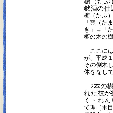
椨（たぶ
銘酒の仕
椨（たぶ
「霊（た
き」→「
椨の木の
ここには
が、平成
その倒木
体をなし
2
本の
れた枝が
く・れん
て理（木