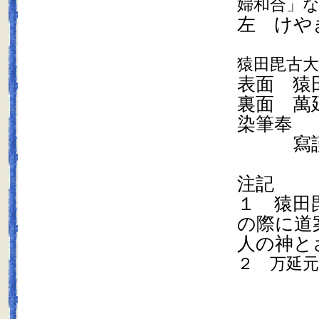
婦和合」
左 けや
猿田毘古大
表面 猿
裏面 萬
染筆奉
寫謹
注記
１ 猿田
の際に道
人の神と
２ 万延元