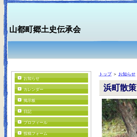
山都町郷土史伝承会
トップ
＞
お知らせ
お知らせ
浜町散策
カレンダー
掲示板
日記
プロフィール
投稿フォーム