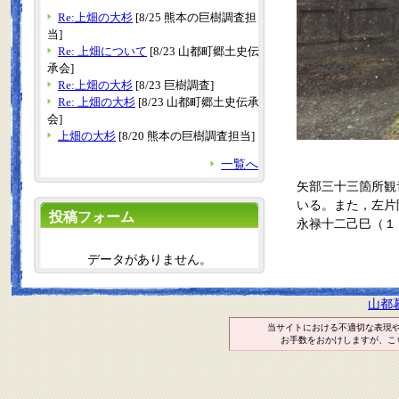
Re:上畑の大杉
[8/25 熊本の巨樹調査担
当]
Re: 上畑について
[8/23 山都町郷土史伝
承会]
Re:上畑の大杉
[8/23 巨樹調査]
Re: 上畑の大杉
[8/23 山都町郷土史伝承
会]
上畑の大杉
[8/20 熊本の巨樹調査担当]
一覧へ
矢部三十三箇所観
いる。また，左片
投稿フォーム
永禄十二己巳（１
データがありません。
山都
当サイトにおける不適切な表現
お手数をおかけしますが、こ