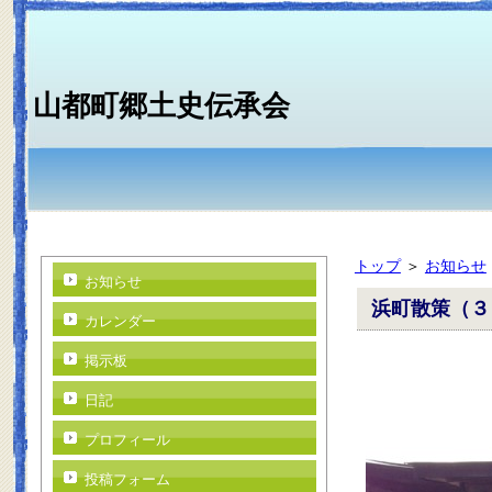
山都町郷土史伝承会
トップ
＞
お知らせ
お知らせ
浜町散策（３
カレンダー
掲示板
日記
プロフィール
投稿フォーム