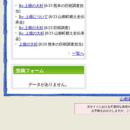
Re:上畑の大杉
[8/25 熊本の巨樹調査担
当]
Re: 上畑について
[8/23 山都町郷土史伝
承会]
Re:上畑の大杉
[8/23 巨樹調査]
Re: 上畑の大杉
[8/23 山都町郷土史伝承
会]
上畑の大杉
[8/20 熊本の巨樹調査担当]
一覧へ
投稿フォーム
データがありません。
山都
当サイトにおける不適切な表現
お手数をおかけしますが、こ