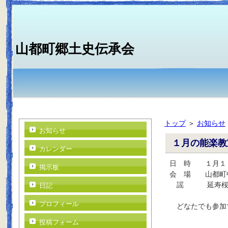
山都町郷土史伝承会
トップ
＞
お知らせ
お知らせ
１月の能楽教
カレンダー
日 時 １月１
掲示板
会 場 山都町
謡 延寿
日記
プロフィール
どなたでも参加
投稿フォーム