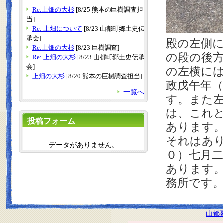
Re:上畑の大杉
[8/25 熊本の巨樹調査担
当]
Re: 上畑について
[8/23 山都町郷土史伝
承会]
殿の左側
Re:上畑の大杉
[8/23 巨樹調査]
の段の後
Re: 上畑の大杉
[8/23 山都町郷土史伝承
会]
の左横に
上畑の大杉
[8/20 熊本の巨樹調査担当]
政戊午年（
一覧へ
す。また
は、これと
投稿フォーム
あります
それはあ
データがありません。
０）七月二
ありま
す
務所です
山都