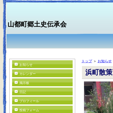
山都町郷土史伝承会
トップ
＞
お知らせ
お知らせ
浜町散策
カレンダー
掲示板
日記
プロフィール
投稿フォーム