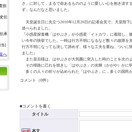
さ」に対して，まるで命あるもののように愛しい心を抱き涙す
調査担
ず」なんだなと思いました。
土史伝
天皇誕生日に先立つ
2010
年
12
月
20
日の記者会見で、天皇陛下
述べられました。
史伝承
『小惑星探査機「はやぶさ」が小惑星「イトカワ」に着陸し、
い今年の快挙でした。一時は行方不明になるなど数々の故障を
担当]
行方不明になっても決して諦めず、様々な工夫を重ね、ついに
ました』
覧へ
また皇后様は、はやぶさが大気圏に突入した時のことを次のよ
その帰路に己れを焼きし「はやぶさ」の光輝（かがや）かに
多くの人々の祈りが込められた「はやぶさ」に，多くの国民が
コメント（0件）
■コメントを書く
タイトル
本文