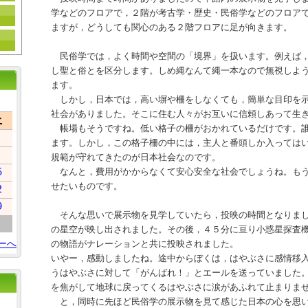
学などのフロアで，２階が考古学・歴史・民俗学などのフロア
ますが，どうしても関心のある２階フロアに足が向きます。
民俗学では，よく時間や空間の「境界」を扱います。例えば，
し聖と俗とを区分します。しめ縄なんて縄一本なので無視しよ
ます。
しかし，日本では，高い塀や柵をしなくても，簡単な目印を示
社会がありました。そこに住む人々がお互いに信頼しあって生
土
帳場もそうですね。低い格子の柵がおかれているだけです。誰
ます。しかし，この格子柵の中には，主人と番頭しか入っては
規範が守れてきたのが日本社会なのです。
5
なんと，費用がかからなくて安心安全な社会でしょうね。もう
せたいものです。
2
9
そんな思いで展示物を見学していたら，投映の時間となりまし
の星空が映し出されました。その後，４５分に亘り小惑星探査
ーへ
の物語がナレーションと共に投映されました。
いやー，感動しましたね。途中からぼくは，はやぶさに感情移
うはやぶさに対して「がんばれ！」とエールを送っていました
を焦がして地球に戻ってくるはやぶさに涙があふれて止まりま
と，同時に先ほど民俗学の展示物を見て感じた日本の心を思い