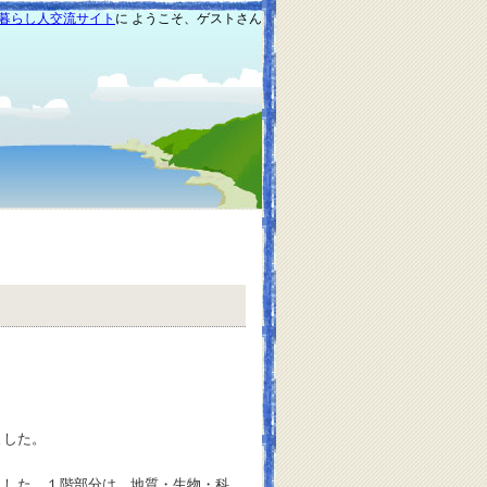
暮らし人交流サイト
に ようこそ、ゲストさん
ました。
した。１階部分は，地質・生物・科