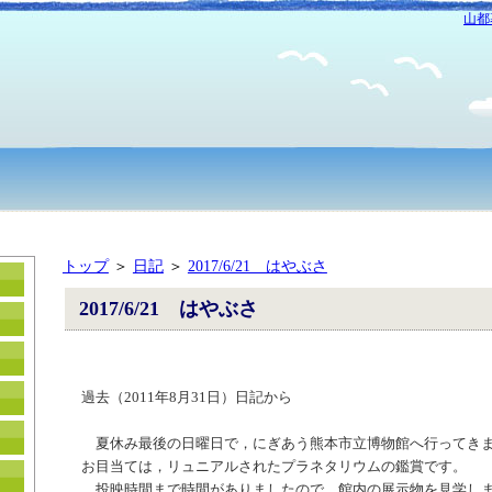
山都
トップ
＞
日記
＞
2017/6/21 はやぶさ
2017/6/21 はやぶさ
過去（2011
年
8
月
31
日）日記から
夏休み最後の日曜日で，にぎあう熊本市立博物館へ行ってき
お目当ては，リュニアルされたプラネタリウムの鑑賞です。
投映時間まで時間がありましたので，館内の展示物を見学しま