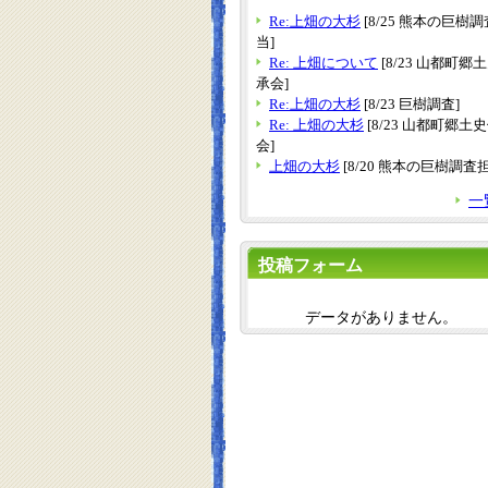
Re:上畑の大杉
[8/25 熊本の巨樹
当]
Re: 上畑について
[8/23 山都町郷
承会]
Re:上畑の大杉
[8/23 巨樹調査]
Re: 上畑の大杉
[8/23 山都町郷土
会]
上畑の大杉
[8/20 熊本の巨樹調査
一
投稿フォーム
データがありません。