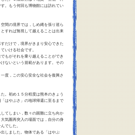
です。もう何回も博物館には訪れてい
空間の境界では，しめ縄を張り巡ら
うとすれば無視して越えることは出来
すだけで，境界がきまり安心できた
きていける社会です。
でもがそれを乗り越えることができ
いけないという規範があります。その
一度，この安心安全な社会を復興さ
た。初め１５分程度は熊本のきょう
機「はやぶさ」の地球帰還に至るまで
入してしまい，数々の困難に立ち向か
。大気圏再突入の場面では，自分の身
せんでした。
出しました。物体である「はやぶ