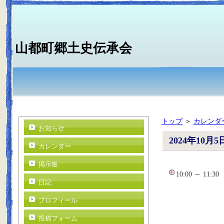
山都町郷土史伝承会
トップ
＞
カレンダ
お知らせ
2024年10月5
カレンダー
掲示板
10:00 ～ 11:3
日記
プロフィール
投稿フォーム