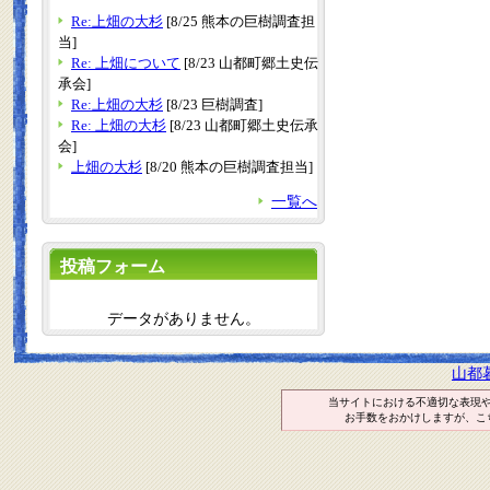
Re:上畑の大杉
[8/25 熊本の巨樹調査担
当]
Re: 上畑について
[8/23 山都町郷土史伝
承会]
Re:上畑の大杉
[8/23 巨樹調査]
Re: 上畑の大杉
[8/23 山都町郷土史伝承
会]
上畑の大杉
[8/20 熊本の巨樹調査担当]
一覧へ
投稿フォーム
データがありません。
山都
当サイトにおける不適切な表現
お手数をおかけしますが、こ