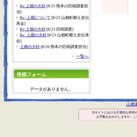
Re:上畑の大杉
[8/25 熊本の巨樹調査担
当]
Re: 上畑について
[8/23 山都町郷土史伝
承会]
Re:上畑の大杉
[8/23 巨樹調査]
Re: 上畑の大杉
[8/23 山都町郷土史伝承
会]
上畑の大杉
[8/20 熊本の巨樹調査担当]
一覧へ
投稿フォーム
データがありません。
山都
当サイトにおける不適切な表現
お手数をおかけしますが、こ