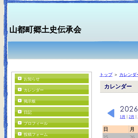
山都町郷土史伝承会
トップ
＞
カレンダ
お知らせ
カレンダー
カレンダー
掲示板
日記
|
|
1月
2月
プロフィール
日
月
投稿フォーム
25
26