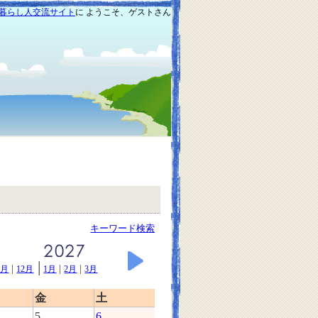
暮らし人交流サイト
に ようこそ、ゲストさん
キーワード検索
|
|
|
|
1月
12月
1月
2月
3月
金
土
5
6