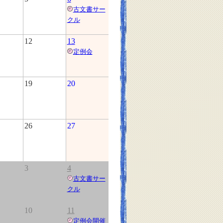
古文書サー
クル
12
13
定例会
19
20
26
27
3
4
古文書サー
クル
10
11
定例会開催