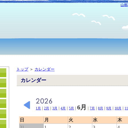
山都
トップ
＞
カレンダー
カレンダー
6月
|
|
|
|
|
|
|
|
|
|
1月
2月
3月
4月
5月
7月
8月
9月
10月
1
日
月
火
水
木
31
1
2
3
4