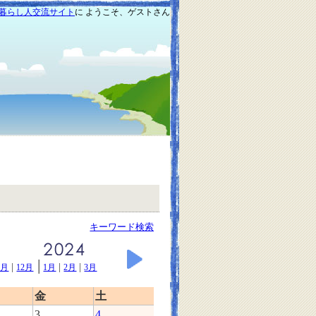
暮らし人交流サイト
に ようこそ、ゲストさん
キーワード検索
|
|
|
|
1月
12月
1月
2月
3月
金
土
3
4