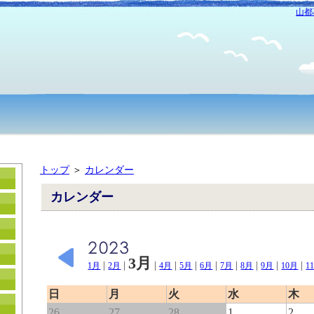
山都
トップ
＞
カレンダー
カレンダー
3月
|
|
|
|
|
|
|
|
|
|
1月
2月
4月
5月
6月
7月
8月
9月
10月
1
日
月
火
水
木
26
27
28
1
2