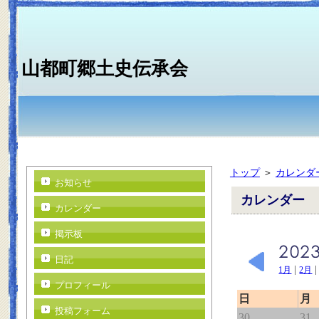
山都町郷土史伝承会
トップ
＞
カレンダ
お知らせ
カレンダー
カレンダー
掲示板
日記
|
1月
2月
プロフィール
日
月
投稿フォーム
30
31