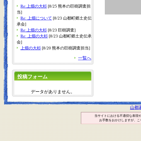
Re:上畑の大杉
[8/25 熊本の巨樹調査担
当]
Re: 上畑について
[8/23 山都町郷土史伝
承会]
Re:上畑の大杉
[8/23 巨樹調査]
Re: 上畑の大杉
[8/23 山都町郷土史伝承
会]
上畑の大杉
[8/20 熊本の巨樹調査担当]
一覧へ
投稿フォーム
データがありません。
山都
当サイトにおける不適切な表現
お手数をおかけしますが、こ