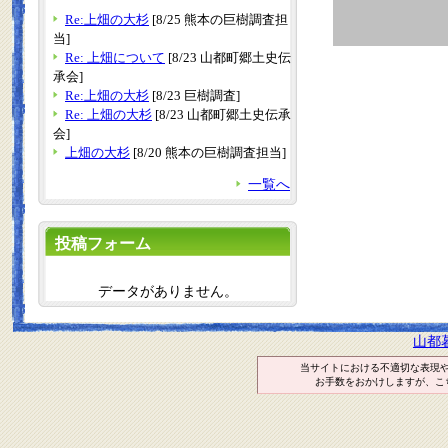
Re:上畑の大杉
[8/25 熊本の巨樹調査担
当]
Re: 上畑について
[8/23 山都町郷土史伝
承会]
Re:上畑の大杉
[8/23 巨樹調査]
Re: 上畑の大杉
[8/23 山都町郷土史伝承
会]
上畑の大杉
[8/20 熊本の巨樹調査担当]
一覧へ
投稿フォーム
データがありません。
山都
当サイトにおける不適切な表現
お手数をおかけしますが、こ