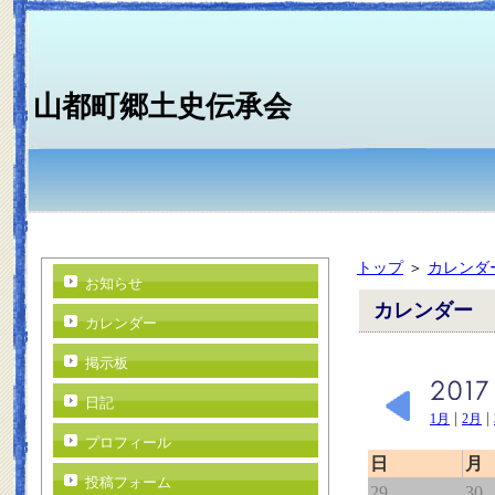
山都町郷土史伝承会
トップ
＞
カレンダ
お知らせ
カレンダー
カレンダー
掲示板
日記
|
|
1月
2月
プロフィール
日
月
投稿フォーム
29
30