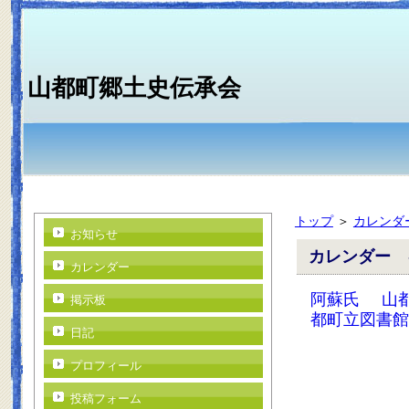
山都町郷土史伝承会
トップ
＞
カレンダ
お知らせ
カレンダー 
カレンダー
阿蘇氏
山
掲示板
都町立図書館
日記
プロフィール
投稿フォーム