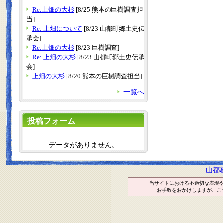
Re:上畑の大杉
[8/25 熊本の巨樹調査担
当]
Re: 上畑について
[8/23 山都町郷土史伝
承会]
Re:上畑の大杉
[8/23 巨樹調査]
Re: 上畑の大杉
[8/23 山都町郷土史伝承
会]
上畑の大杉
[8/20 熊本の巨樹調査担当]
一覧へ
投稿フォーム
データがありません。
山都
当サイトにおける不適切な表現
お手数をおかけしますが、こ