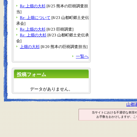
Re:上畑の大杉
[8/25 熊本の巨樹調査担
当]
Re: 上畑について
[8/23 山都町郷土史伝
承会]
Re:上畑の大杉
[8/23 巨樹調査]
Re: 上畑の大杉
[8/23 山都町郷土史伝承
会]
上畑の大杉
[8/20 熊本の巨樹調査担当]
一覧へ
投稿フォーム
データがありません。
山都
当サイトにおける不適切な表現
お手数をおかけしますが、こ