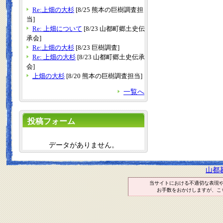
Re:上畑の大杉
[8/25 熊本の巨樹調査担
当]
Re: 上畑について
[8/23 山都町郷土史伝
承会]
Re:上畑の大杉
[8/23 巨樹調査]
Re: 上畑の大杉
[8/23 山都町郷土史伝承
会]
上畑の大杉
[8/20 熊本の巨樹調査担当]
一覧へ
投稿フォーム
データがありません。
山都
当サイトにおける不適切な表現
お手数をおかけしますが、こ