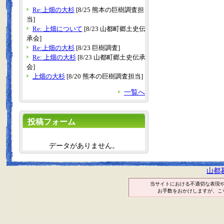
Re:上畑の大杉
[8/25 熊本の巨樹調査担
当]
Re: 上畑について
[8/23 山都町郷土史伝
承会]
Re:上畑の大杉
[8/23 巨樹調査]
Re: 上畑の大杉
[8/23 山都町郷土史伝承
会]
上畑の大杉
[8/20 熊本の巨樹調査担当]
一覧へ
投稿フォーム
データがありません。
山都
当サイトにおける不適切な表現
お手数をおかけしますが、こ