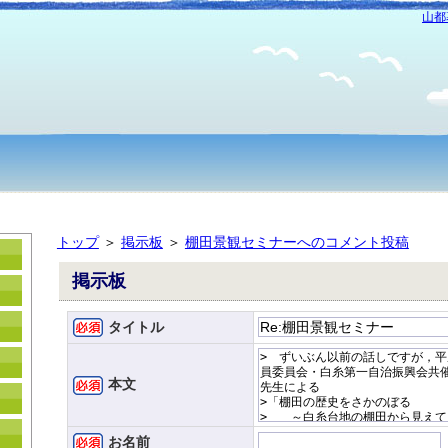
山都
トップ
＞
掲示板
＞
棚田景観セミナーへのコメント投稿
掲示板
タイトル
本文
お名前