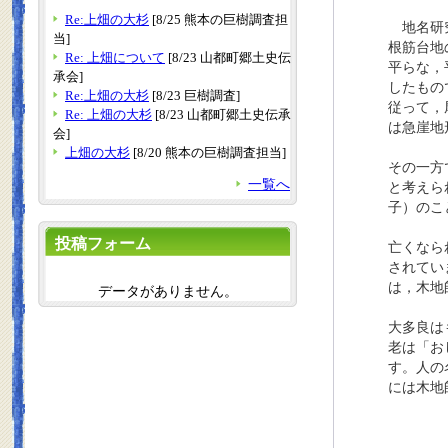
Re:上畑の大杉
[8/25 熊本の巨樹調査担
地名研究
当]
根筋台地
Re: 上畑について
[8/23 山都町郷土史伝
平らな，
承会]
したもの
Re:上畑の大杉
[8/23 巨樹調査]
従って，
Re: 上畑の大杉
[8/23 山都町郷土史伝承
は急崖地
会]
上畑の大杉
[8/20 熊本の巨樹調査担当]
その一方
一覧へ
と考えら
子）のこ
投稿フォーム
亡くなら
されてい
は，木地
データがありません。
大多良は
老は「お
す。人の
には木地