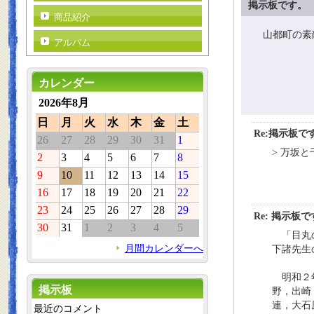
掲示板です。
商品紹介
山都町の素敵
アルバム
カレンダー
2026年8月
日
月
火
水
木
金
土
Re:掲示板で
26
27
28
29
30
31
1
> 万坂
2
3
4
5
6
7
8
9
10
11
12
13
14
15
16
17
18
19
20
21
22
23
24
25
26
27
28
29
Re: 掲示板
30
31
1
2
3
4
5
「目丸の
月間カレンダーへ
下諸先生
明和２年
掲示板
野，出崎
連，大石
最近のコメント