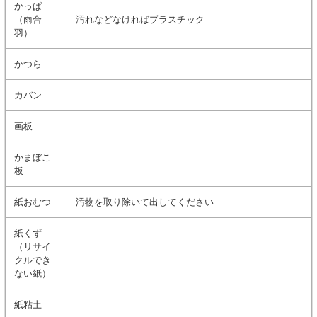
かっぱ
（雨合
汚れなどなければプラスチック
羽）
かつら
カバン
画板
かまぼこ
板
紙おむつ
汚物を取り除いて出してください
紙くず
（リサイ
クルでき
ない紙）
紙粘土