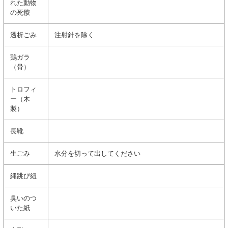
れた動物
の死骸
透析ごみ
注射針を除く
鶏ガラ
（骨）
トロフィ
ー（木
製）
長靴
生ごみ
水分を切って出してください
縄跳び紐
臭いのつ
いた紙