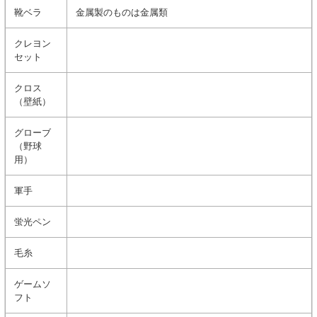
靴ベラ
金属製のものは金属類
クレヨン
セット
クロス
（壁紙）
グローブ
（野球
用）
軍手
蛍光ペン
毛糸
ゲームソ
フト