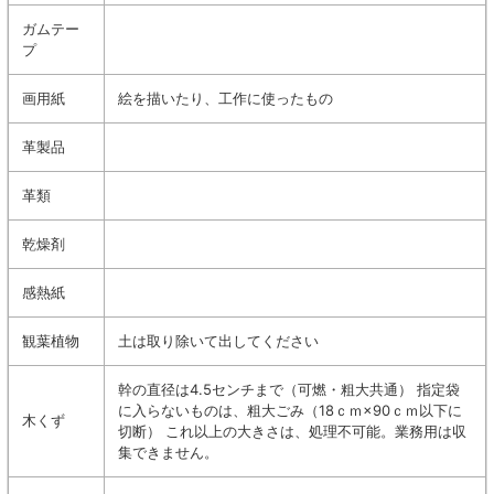
ガムテー
プ
画用紙
絵を描いたり、工作に使ったもの
革製品
革類
乾燥剤
感熱紙
観葉植物
土は取り除いて出してください
幹の直径は4.5センチまで（可燃・粗大共通） 指定袋
に入らないものは、粗大ごみ（18ｃｍ×90ｃｍ以下に
木くず
切断） これ以上の大きさは、処理不可能。業務用は収
集できません。