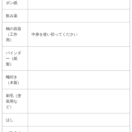
ボン紙
飲み薬
糊の容器
（工作
中身を使い切ってください
用）
バインダ
ー（紙
製）
蠅叩き
（木製）
刷毛（塗
装用な
ど）
はし