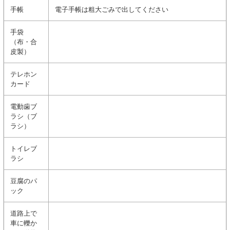
手帳
電子手帳は粗大ごみで出してください
手袋
（布・合
皮製）
テレホン
カード
電動歯ブ
ラシ（ブ
ラシ）
トイレブ
ラシ
豆腐のパ
ック
道路上で
車に轢か