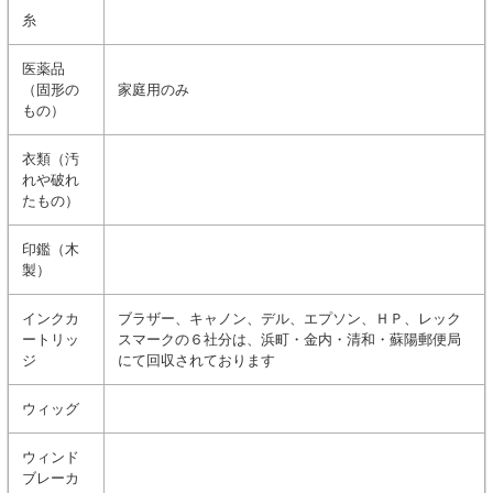
糸
医薬品
（固形の
家庭用のみ
もの）
衣類（汚
れや破れ
たもの）
印鑑（木
製）
インクカ
ブラザー、キャノン、デル、エプソン、ＨＰ、レック
ートリッ
スマークの６社分は、浜町・金内・清和・蘇陽郵便局
ジ
にて回収されております
ウィッグ
ウィンド
ブレーカ