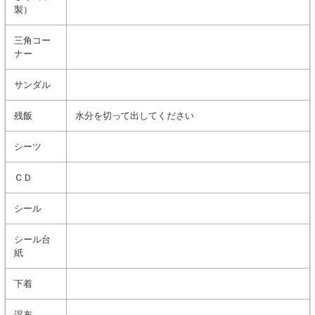
製）
三角コー
ナー
サンダル
残飯
水分を切って出してください
シーツ
ＣＤ
シール
シール台
紙
下着
湿布