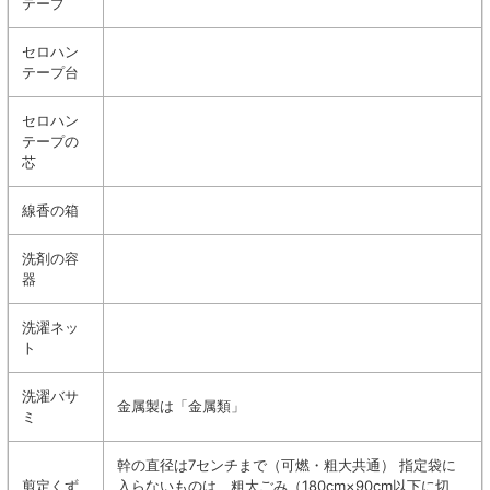
テープ
セロハン
テープ台
セロハン
テープの
芯
線香の箱
洗剤の容
器
洗濯ネッ
ト
洗濯バサ
金属製は「金属類」
ミ
幹の直径は7センチまで（可燃・粗大共通） 指定袋に
剪定くず
入らないものは、粗大ごみ（180cm×90cm以下に切