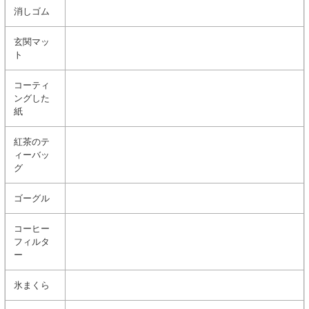
消しゴム
玄関マッ
ト
コーティ
ングした
紙
紅茶のテ
ィーバッ
グ
ゴーグル
コーヒー
フィルタ
ー
氷まくら