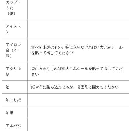
カップ・
ふた
（紙）
アイスノ
ン
アイロン
すべて木製のもの、袋に入らなければ粗大ごみシール
台（木
を貼って出してください
製）
アクリル
袋に入らなければ粗大ごみシールを貼って出してくだ
板
さい
油
紙や布に染み込ませるか、凝固剤で固めてください
油こし紙
油紙
アルバム