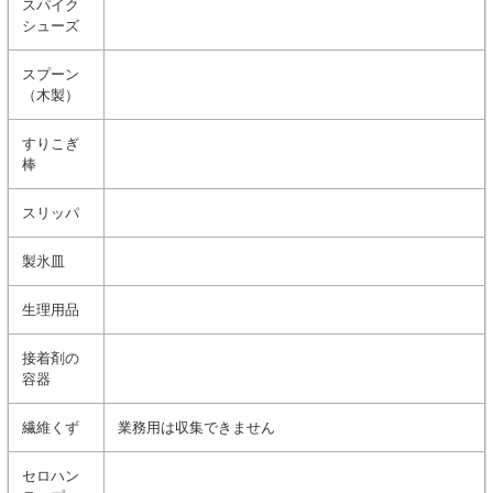
スパイク
シューズ
スプーン
（木製）
すりこぎ
棒
スリッパ
製氷皿
生理用品
接着剤の
容器
繊維くず
業務用は収集できません
セロハン