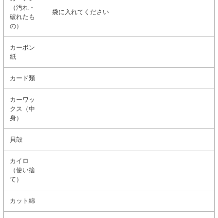
（汚れ・
袋に入れてください
破れたも
の）
カーボン
紙
カード類
カーワッ
クス（中
身）
貝殻
カイロ
（使い捨
て）
カット綿