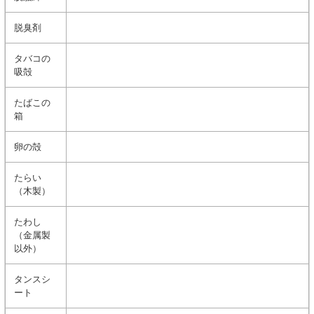
脱臭剤
タバコの
吸殻
たばこの
箱
卵の殻
たらい
（木製）
たわし
（金属製
以外）
タンスシ
ート