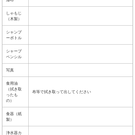
しゃもじ
（木製）
シャンプ
ーボトル
シャープ
ペンシル
写真
食用油
（拭き取
布等で拭き取って出してください
ったも
の）
食器（紙
製）
浄水器カ