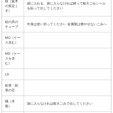
枝（庭木
袋に入れる、袋に入らなければ縛って粗大ごみシール
の剪定く
を貼って出してください
ず）
絵の具の
中身は使い切ってください 金属製は燃やせないごみへ
チューブ
MO（ケー
ス含む）
MD（ケー
スを含
む）
LD
鉛筆・鉛
筆の芯
桶（木
袋に入らなければ粗大ごみで出してください
製）