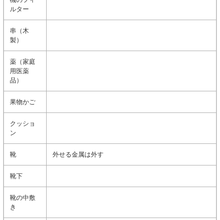
ルター
串（木
製）
薬（家庭
用医薬
品）
果物かご
クッショ
ン
靴
外せる金属は外す
靴下
靴の中敷
き