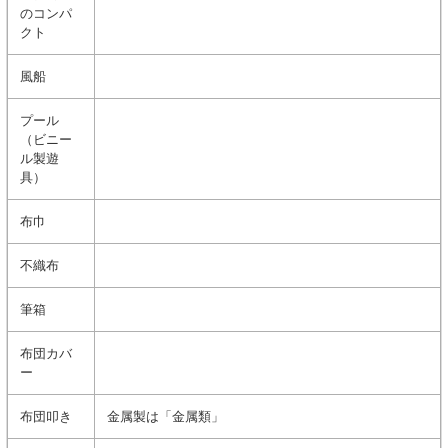
のコンパ
クト
風船
プール
（ビニー
ル製遊
具）
布巾
不織布
筆箱
布団カバ
ー
布団叩き
金属製は「金属類」