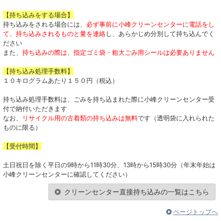
【持ち込みをする場合】
持ち込みをされる場合には、
必ず事前に小峰クリーンセンターに電話をし
て、持ち込みされるものと量を連絡
し、あらかじめ分別して持ち込んでく
ださい
また、
持ち込みの際は、指定ゴミ袋・粗大ごみ用シールは必要ありません
【持ち込み処理手数料】
１０キログラムあたり１５０円（税込）
持ち込み処理手数料は、ごみを持ち込まれた際に小峰クリーンセンター受
付で納付いただきます
なお、
リサイクル用の古着類の持ち込みは無料
です（透明袋に入れられた
ものに限る）
【受付時間】
土日祝日を除く平日の9時から11時30分、13時から15時30分（年末年始は
小峰クリーンセンターに確認してください）
クリーンセンター直接持ち込みの一覧はこちら
ページトップへ