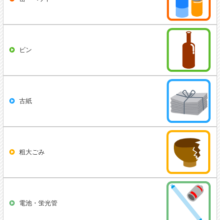
ビン
古紙
粗大ごみ
電池・蛍光管