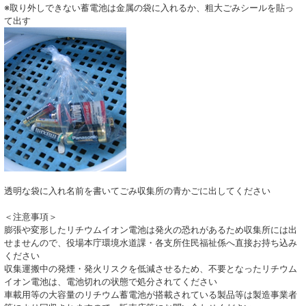
※取り外しできない蓄電池は金属の袋に入れるか、粗大ごみシールを貼っ
て出す
透明な袋に入れ名前を書いてごみ収集所の青かごに出してください
＜注意事項＞
膨張や変形したリチウムイオン電池は発火の恐れがあるため収集所には出
せませんので、役場本庁環境水道課・各支所住民福祉係へ直接お持ち込み
ください
収集運搬中の発煙・発火リスクを低減させるため、不要となったリチウム
イオン電池は、電池切れの状態で処分されてください
車載用等の大容量のリチウム蓄電池が搭載されている製品等は製造事業者