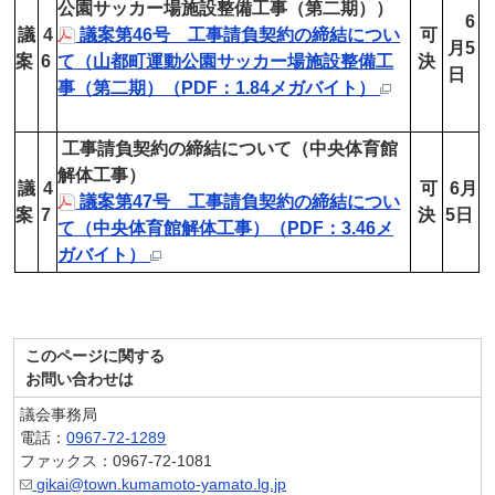
公園サッカー場施設整備工事（第二期））
6
議
4
議案第46号 工事請負契約の締結につい
可
月5
案
6
て（山都町運動公園サッカー場施設整備工
決
日
事（第二期）（PDF：1.84メガバイト）
工事請負契約の締結について（中央体育館
解体工事）
議
4
可
6月
議案第47号 工事請負契約の締結につい
案
7
決
5日
て（中央体育館解体工事）（PDF：3.46メ
ガバイト）
このページに関する
お問い合わせは
議会事務局
電話：
0967-72-1289
ファックス：0967-72-1081
gikai@town.kumamoto-yamato.lg.jp