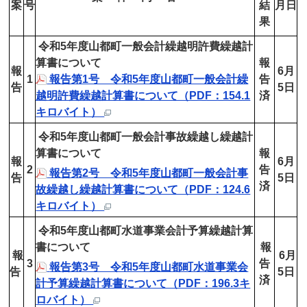
案
号
結
月日
果
令和5年度山都町一般会計繰越明許費繰越計
算書について
報
報
6月
1
報告第1号 令和5年度山都町一般会計繰
告
告
5日
越明許費繰越計算書について（PDF：154.1
済
キロバイト）
令和5年度山都町一般会計事故繰越し繰越計
算書について
報
報
6月
2
告
報告第2号 令和5年度山都町一般会計事
告
5日
済
故繰越し繰越計算書について（PDF：124.6
キロバイト）
令和5年度山都町水道事業会計予算繰越計算
書について
報
報
6
月
3
告
報告第3号 令和5年度山都町水道事業会
告
5日
済
計予算繰越計算書について（PDF：196.3キ
ロバイト）