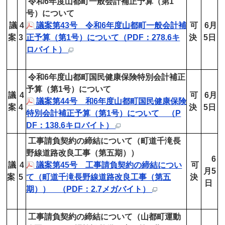
令和6年度山都町一般会計補正予算（第1
号）について
議
4
議案第43号 令和6年度山都町一般会計補
可
6月
案
3
正予算（第1号）について（PDF：278.6キ
決
5日
ロバイト）
令和6年度山都町国民健康保険特別会計補正
予算（第1号）について
議
4
可
6月
議案第44号 和6年度山都町国民健康保険
案
4
決
5日
特別会計補正予算（第1号）について （P
DF：138.6キロバイト）
工事請負契約の締結について（町道千滝長
野線道路改良工事（第五期））
6
議
4
議案第45号 工事請負契約の締結につい
可
月5
案
5
て（町道千滝長野線道路改良工事（第五
決
日
期）） （PDF：2.7メガバイト）
工事請負契約の締結について（山都町運動