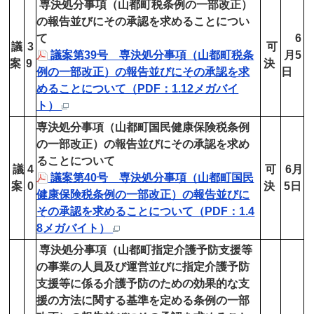
専決処分事項（山都町税条例の一部改正）
の報告並びにその承認を求めることについ
て
6
議
3
可
議案第39号 専決処分事項（山都町税条
月5
案
9
決
例の一部改正）の報告並びにその承認を求
日
めることについて（PDF：1.12メガバイ
ト）
専決処分事項（山都町国民健康保険税条例
の一部改正）の報告並びにその承認を求め
ることについて
議
4
可
6月
議案第40号 専決処分事項（山都町国民
案
0
決
5日
健康保険税条例の一部改正）の報告並びに
その承認を求めることについて（PDF：1.4
8メガバイト）
専決処分事項（山都町指定介護予防支援等
の事業の人員及び運営並びに指定介護予防
支援等に係る介護予防のための効果的な支
援の方法に関する基準を定める条例の一部