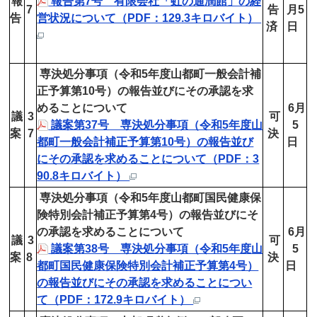
報
報告第7号 有限会社「虹の通潤館」の経
7
告
月5
告
営状況について（PDF：129.3キロバイト）
済
日
専決処分事項（令和5年度山都町一般会計補
正予算第10号）の報告並びにその承認を求
めることについて
6月
議
3
可
議案第37号 専決処分事項（令和5年度山
5
案
7
決
都町一般会計補正予算第10号）の報告並び
日
にその承認を求めることについて（PDF：3
90.8キロバイト）
専決処分事項（令和5年度山都町国民健康保
険特別会計補正予算第4号）の報告並びにそ
の承認を求めることについて
6月
議
3
可
議案第38号 専決処分事項（令和5年度山
5
案
8
決
都町国民健康保険特別会計補正予算第4号）
日
の報告並びにその承認を求めることについ
て（PDF：172.9キロバイト）