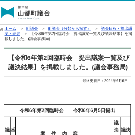
ホーム
＞
町議会
＞
町議会（分類から探す）
＞
議会日程・提出議
案・結果
＞ 【令和6年第2回臨時会 提出議案一覧及び議決結果】を掲
載しました。(議会事務局)
【令和6年第2回臨時会 提出議案一覧及び
議決結果】を掲載しました。(議会事務局)
最終更新日：
2024年6月6日
令和6年第2回臨時会 令和6年6月5日提出
議
議
番
決
議決
案 件 内 容