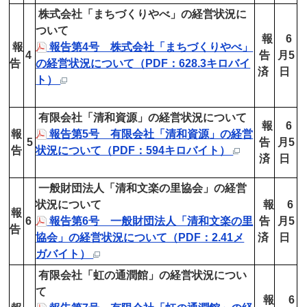
株式会社「まちづくりやべ」の経営状況に
ついて
報
6
報
報告第4号 株式会社「まちづくりやべ」
4
告
月5
告
の経営状況について（PDF：628.3キロバイ
済
日
ト）
有限会社「清和資源」の経営状況について
報
6
報
報告第5号 有限会社「清和資源」の経営
5
告
月5
告
状況について（PDF：594キロバイト）
済
日
一般財団法人「清和文楽の里協会」の経営
状況について
報
6
報
6
報告第6号 一般財団法人「清和文楽の里
告
月5
告
協会」の経営状況について（PDF：2.41メ
済
日
ガバイト）
有限会社「虹の通潤館」の経営状況につい
て
報
6