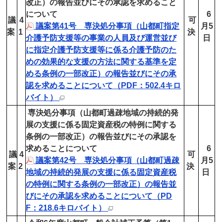
改正）の報告並びにその承認を求めること
について
6
議
4
可
議案第41号 専決処分事項（山都町指定
月5
案
1
決
介護予防支援等の事業の人員及び運営並び
日
に指定介護予防支援等に係る介護予防のた
めの効果的な支援の方法に関する基準を定
める条例の一部改正）の報告並びにその承
認を求めることについて（PDF：502.4キロ
バイト）
専決処分事項（山都町過疎地域の持続的発
展の支援に係る固定資産税の特例に関する
条例の一部改正）の報告並びにその承認を
求めることについて
6
議
4
可
議案第42号 専決処分事項（山都町過疎
月5
案
2
決
地域の持続的発展の支援に係る固定資産税
日
の特例に関する条例の一部改正）の報告並
びにその承認を求めることについて（PD
F：218.6キロバイト）