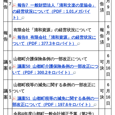
報
月
7
告
報告7_一般財団法人「清和文楽の里協会」
告
9
済
の経営状況について（PDF：1.01メガバイ
日
ト）
6
有限会社「清和資源」の経営状況について
報
報
月
8
告
報告8_有限会社「清和資源」の経営状況に
告
9
済
ついて（PDF：377.3キロバイト）
日
6
山都町介護保険条例の一部改正について
議
5
可
月
議案50_山都町介護保険条例の一部改正につ
案
0
決
16
いて（PDF：300.2キロバイト）
日
山都町税等の減免に関する条例の一部改正に
6
議
5
ついて
可
月
案
1
決
16
議案51_山都町税等の減免に関する条例の一
日
部改正について（PDF：197.6キロバイト）
令和4年度山都町一般会計補正予算（第2号）