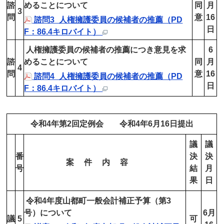
諮
めることについて
同
月
3
問
意
16
諮問3_人権擁護委員の候補者の推薦（PD
日
F：86.4キロバイト）
人権擁護委員の候補者の推薦につき意見を求
6
諮
めることについて
同
月
4
問
意
16
諮問4_人権擁護委員の候補者の推薦（PD
日
F：86.4キロバイト）
令和4年第2回定例会 令和4年6月16日提出
議
議
番
決
決
案 件 内 容
号
結
月
果
日
令和4年度山都町一般会計補正予算（第3
号）について
6月
議
5
可