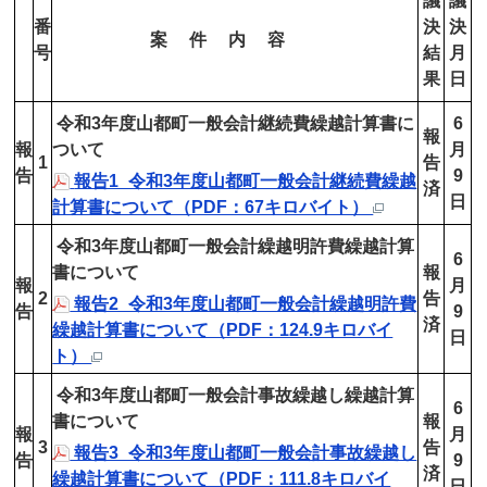
議
議
番
決
決
案 件 内 容
号
結
月
果
日
令和3年度山都町一般会計継続費繰越計算書に
6
報
報
ついて
月
1
告
告
9
報告1_令和3年度山都町一般会計継続費繰越
済
日
計算書について（PDF：67キロバイト）
令和3年度山都町一般会計繰越明許費繰越計算
6
書について
報
報
月
2
告
報告2_令和3年度山都町一般会計繰越明許費
告
9
済
繰越計算書について（PDF：124.9キロバイ
日
ト）
令和3年度山都町一般会計事故繰越し繰越計算
6
書について
報
報
月
3
告
報告3_令和3年度山都町一般会計事故繰越し
告
9
済
繰越計算書について（PDF：111.8キロバイ
日