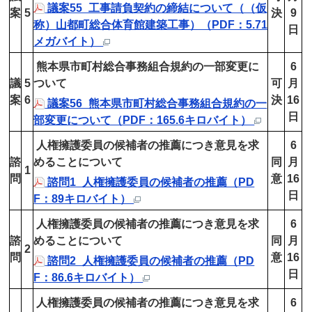
議案55_工事請負契約の締結について（（仮
案
5
決
9
称）山都町総合体育館建築工事）（PDF：5.71
日
メガバイト）
熊本県市町村総合事務組合規約の一部変更に
6
議
5
ついて
可
月
案
6
決
16
議案56_熊本県市町村総合事務組合規約の一
日
部変更について（PDF：165.6キロバイト）
人権擁護委員の候補者の推薦につき意見を求
6
諮
めることについて
同
月
1
問
意
16
諮問1_人権擁護委員の候補者の推薦（PD
日
F：89キロバイト）
人権擁護委員の候補者の推薦につき意見を求
6
諮
めることについて
同
月
2
問
意
16
諮問2_人権擁護委員の候補者の推薦（PD
日
F：86.6キロバイト）
人権擁護委員の候補者の推薦につき意見を求
6