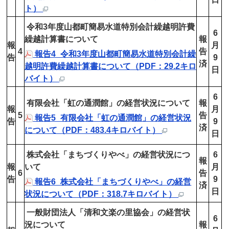
ト）
令和3年度山都町簡易水道特別会計繰越明許費
6
繰越計算書について
報
報
月
4
告
報告4_令和3年度山都町簡易水道特別会計繰
告
9
済
越明許費繰越計算書について（PDF：29.2キロ
日
バイト）
6
有限会社「虹の通潤館」の経営状況について
報
報
月
5
告
報告5_有限会社「虹の通潤館」の経営状況
告
9
済
について（PDF：483.4キロバイト）
日
株式会社「まちづくりやべ」の経営状況につ
6
報
報
いて
月
6
告
告
9
報告6_株式会社「まちづくりやべ」の経営
済
日
状況について（PDF：318.7キロバイト）
一般財団法人「清和文楽の里協会」の経営状
6
況について
報