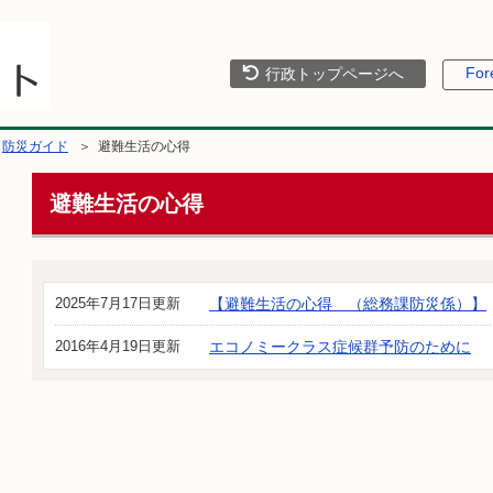
For
行政トップページへ
＞
防災ガイド
＞ 避難生活の心得
避難生活の心得
2025年7月17日更新
【避難生活の心得 （総務課防災係）】
2016年4月19日更新
エコノミークラス症候群予防のために