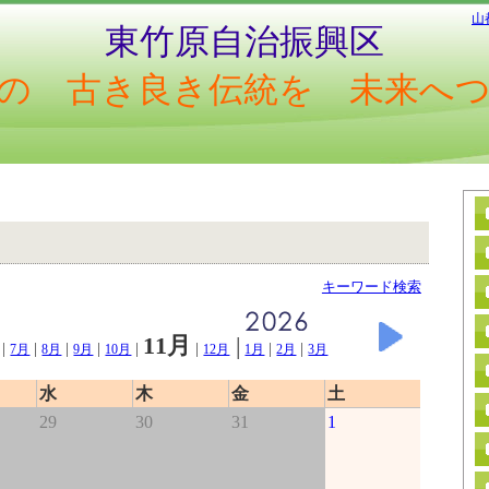
山
東竹原自治振興区
の 古き良き伝統を 未来へ
キーワード検索
11月
|
|
|
|
|
|
|
|
|
7月
8月
9月
10月
12月
1月
2月
3月
水
木
金
土
29
30
31
1