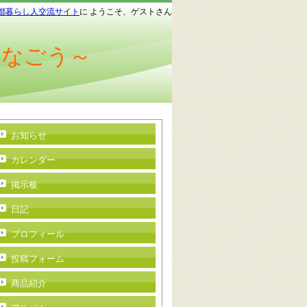
都暮らし人交流サイト
に ようこそ、ゲストさん
つなごう～
お知らせ
カレンダー
掲示板
日記
プロフィール
投稿フォーム
商品紹介