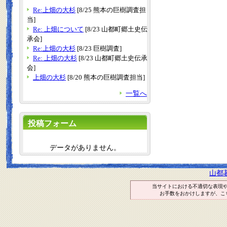
Re:上畑の大杉
[8/25 熊本の巨樹調査担
当]
Re: 上畑について
[8/23 山都町郷土史伝
承会]
Re:上畑の大杉
[8/23 巨樹調査]
Re: 上畑の大杉
[8/23 山都町郷土史伝承
会]
上畑の大杉
[8/20 熊本の巨樹調査担当]
一覧へ
投稿フォーム
データがありません。
山都
当サイトにおける不適切な表現
お手数をおかけしますが、こ