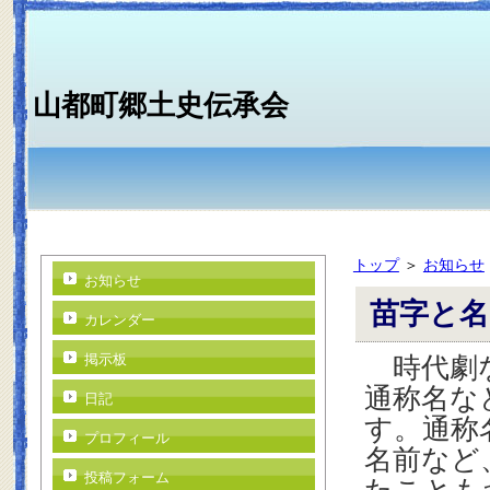
山都町郷土史伝承会
トップ
＞
お知らせ
お知らせ
苗字と
カレンダー
掲示板
時代劇な
通称名な
日記
す。通称
プロフィール
名前など
投稿フォーム