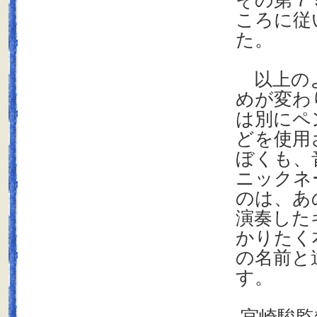
その第７
ころに従
た。
以上のよ
めが変わ
は別にペ
どを使用
ぼくも、
ニックネ
のは、あ
演奏した
かりたく
の名前と
す。