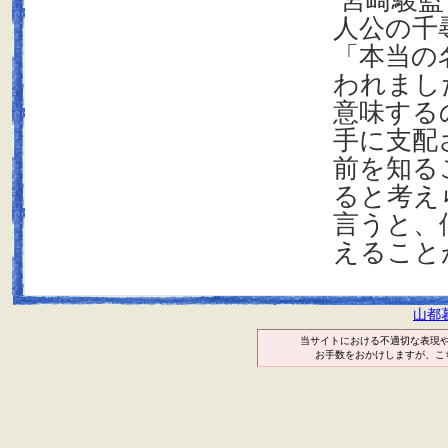
宮崎駿監
人公の千
「本当の
われまし
意味する
手に支配
前を知る
ると考え
言うと、
えること
山都
当サイトにおける不適切な表現
お手数をおかけしますが、こ