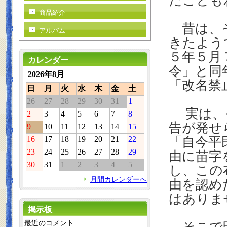
たことも
商品紹介
昔は、そ
アルバム
きたよう
５年５月
カレンダー
令」と同
2026年8月
「改名禁
日
月
火
水
木
金
土
26
27
28
29
30
31
1
実は、
2
3
4
5
6
7
8
告が発せ
9
10
11
12
13
14
15
16
17
18
19
20
21
22
「自今平
23
24
25
26
27
28
29
由に苗字
30
31
1
2
3
4
5
し、この
月間カレンダーへ
由を認め
はありま
掲示板
最近のコメント