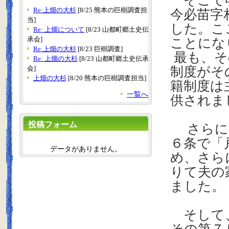
そこで明
Re:上畑の大杉
[8/25 熊本の巨樹調査担
今必苗字
当]
した。こ
Re: 上畑について
[8/23 山都町郷土史伝
承会]
ことにな
Re:上畑の大杉
[8/23 巨樹調査]
最も、そ
Re: 上畑の大杉
[8/23 山都町郷土史伝承
会]
制度がそ
上畑の大杉
[8/20 熊本の巨樹調査担当]
籍制度は
一覧へ
供されま
投稿フォーム
さらに
６条で「
データがありません。
め、さら
りて夫の
ました。
そして、