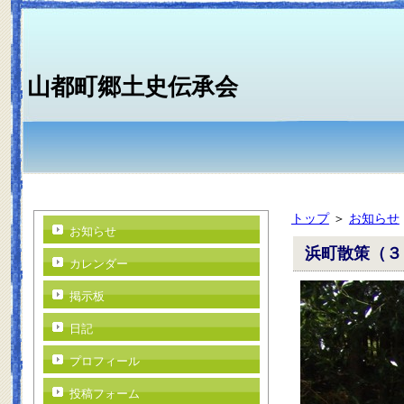
山都町郷土史伝承会
トップ
＞
お知らせ
お知らせ
浜町散策（３
カレンダー
掲示板
日記
プロフィール
投稿フォーム