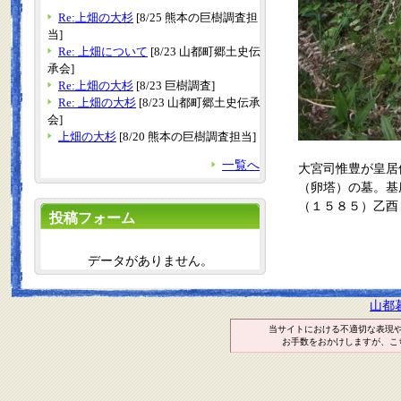
Re:上畑の大杉
[8/25 熊本の巨樹調査担
当]
Re: 上畑について
[8/23 山都町郷土史伝
承会]
Re:上畑の大杉
[8/23 巨樹調査]
Re: 上畑の大杉
[8/23 山都町郷土史伝承
会]
上畑の大杉
[8/20 熊本の巨樹調査担当]
一覧へ
大宮司惟豊が皇居
（卵塔）の墓。基
（１５８５）乙酉
投稿フォーム
データがありません。
山都
当サイトにおける不適切な表現
お手数をおかけしますが、こ