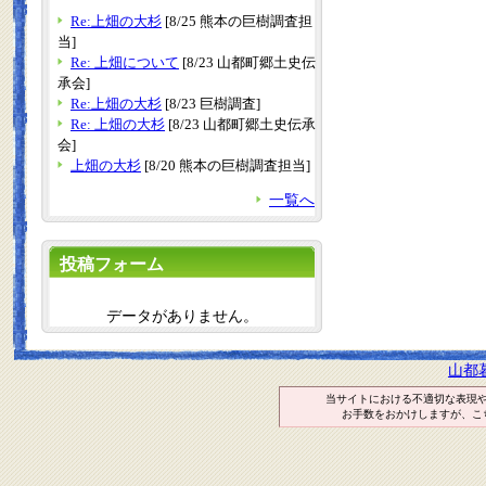
Re:上畑の大杉
[8/25 熊本の巨樹調査担
当]
Re: 上畑について
[8/23 山都町郷土史伝
承会]
Re:上畑の大杉
[8/23 巨樹調査]
Re: 上畑の大杉
[8/23 山都町郷土史伝承
会]
上畑の大杉
[8/20 熊本の巨樹調査担当]
一覧へ
投稿フォーム
データがありません。
山都
当サイトにおける不適切な表現
お手数をおかけしますが、こ