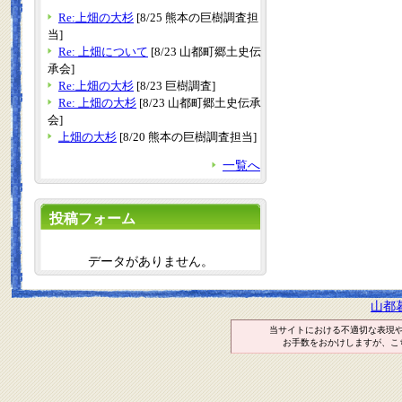
Re:上畑の大杉
[8/25 熊本の巨樹調査担
当]
Re: 上畑について
[8/23 山都町郷土史伝
承会]
Re:上畑の大杉
[8/23 巨樹調査]
Re: 上畑の大杉
[8/23 山都町郷土史伝承
会]
上畑の大杉
[8/20 熊本の巨樹調査担当]
一覧へ
投稿フォーム
データがありません。
山都
当サイトにおける不適切な表現
お手数をおかけしますが、こ