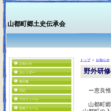
山都町郷土史伝承会
トップ
＞
お知らせ
お知らせ
野外研修
カレンダー
掲示板
ー恵良惟
日記
プロフィール
山都町郷土
投稿フォーム