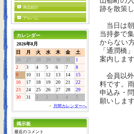
山都町の入
跡を散策
商品紹介
アルバム
当日は朝９
当持参で
カレンダー
からない
2026年8月
「通潤橋
日
月
火
水
木
金
土
案内しま
26
27
28
29
30
31
1
2
3
4
5
6
7
8
会員以外
9
10
11
12
13
14
15
16
17
18
19
20
21
22
料です。
23
24
25
26
27
28
29
申込み・問合
30
31
1
2
3
4
5
願いしま
月間カレンダーへ
掲示板
最近のコメント