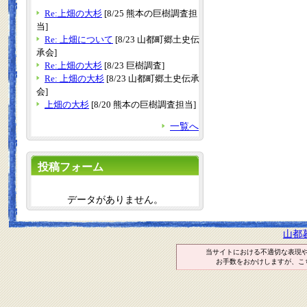
Re:上畑の大杉
[8/25 熊本の巨樹調査担
当]
Re: 上畑について
[8/23 山都町郷土史伝
承会]
Re:上畑の大杉
[8/23 巨樹調査]
Re: 上畑の大杉
[8/23 山都町郷土史伝承
会]
上畑の大杉
[8/20 熊本の巨樹調査担当]
一覧へ
投稿フォーム
データがありません。
山都
当サイトにおける不適切な表現
お手数をおかけしますが、こ