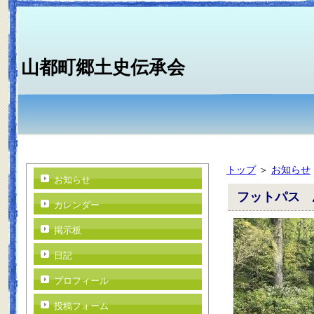
山都町郷土史伝承会
トップ
＞
お知らせ
お知らせ
フットパス 
カレンダー
掲示板
日記
プロフィール
投稿フォーム