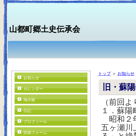
山都町郷土史伝承会
トップ
＞
お知らせ
お知らせ
旧・蘇陽
カレンダー
掲示板
（前回よ
１．蘇陽
日記
昭和２年
プロフィール
五ヶ瀬川
投稿フォーム