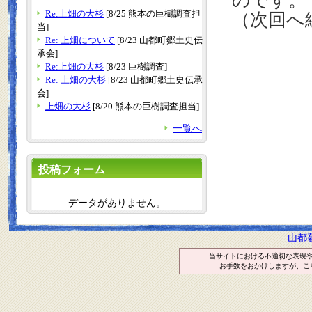
のです
Re:上畑の大杉
[8/25 熊本の巨樹調査担
（次回へ
当]
Re: 上畑について
[8/23 山都町郷土史伝
承会]
Re:上畑の大杉
[8/23 巨樹調査]
Re: 上畑の大杉
[8/23 山都町郷土史伝承
会]
上畑の大杉
[8/20 熊本の巨樹調査担当]
一覧へ
投稿フォーム
データがありません。
山都
当サイトにおける不適切な表現
お手数をおかけしますが、こ