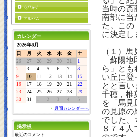
る」と絶
当時の斎
商品紹介
南部に当
アルバム
た。この
に決定し
カレンダー
2026年8月
（１）馬
日
月
火
水
木
金
土
蘇陽地区
26
27
28
29
30
31
1
ら」とも
2
3
4
5
6
7
8
い丘に登
9
10
11
12
13
14
15
16
17
18
19
20
21
22
とと言い
23
24
25
26
27
28
29
千穂，椎
30
31
1
2
3
4
5
を「馬見
月間カレンダーへ
の見原の
でした。
掲示板
８７４人
最近のコメント