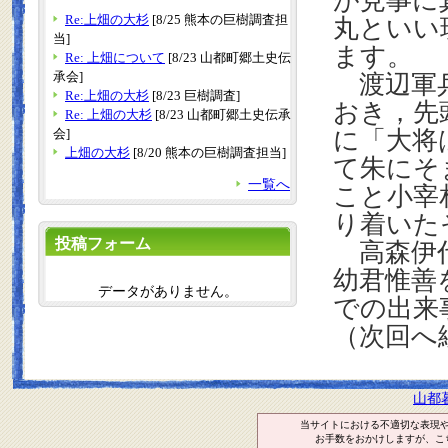
が見事に
Re:上畑の大杉
[8/25 熊本の巨樹調査担
丸といい
当]
ます。
Re: 上畑について
[8/23 山都町郷土史伝
承会]
渡辺軍兵
Re:上畑の大杉
[8/23 巨樹調査]
おき，先
Re: 上畑の大杉
[8/23 山都町郷土史伝承
会]
に「大将
上畑の大杉
[8/20 熊本の巨樹調査担当]
て朱にそ
一覧へ
こと小宰
り着いた
投稿フォーム
高森伊代
幼君惟善
データがありません。
での出来
（次回へ
山都
当サイトにおける不適切な表現
お手数をおかけしますが、こ