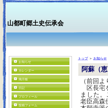
山都町郷土史伝承会
トップ
＞
お知らせ
お知らせ
阿蘇（恵
カレンダー
掲示板
（前回よ
区長宅を
日記
ました。
プロフィール
老臣高森
投稿フォーム