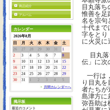
本願寺派
目丸落ち
商品紹介
惟善を足
アルバム
名を宗句
十代まで
カレンダー
字をとり
2026年8月
に火災に
日
月
火
水
木
金
土
26
27
28
29
30
31
1
目丸落
2
3
4
5
6
7
8
伝」に次
9
10
11
12
13
14
15
16
17
18
19
20
21
22
23
24
25
26
27
28
29
一行は
30
31
1
2
3
4
5
り目丸を
月間カレンダーへ
者たちが
島津方に
掲示板
弥吾助は
最近のコメント