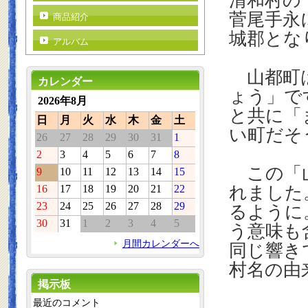
清和村の
菅尾手永
商品紹介
城郡とな
アルバム
山都町は
カレンダー
ょう」で
2026年8月
と共に「
日
月
火
水
木
金
土
い町だそ
26
27
28
29
30
31
1
2
3
4
5
6
7
8
この「山
9
10
11
12
13
14
15
16
17
18
19
20
21
22
れました
23
24
25
26
27
28
29
るように
30
31
1
2
3
4
5
う意味も
月間カレンダーへ
同じ響き
村名の由
掲示板
最近のコメント