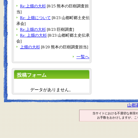
Re:上畑の大杉
[8/25 熊本の巨樹調査担
当]
Re: 上畑について
[8/23 山都町郷土史伝
承会]
Re:上畑の大杉
[8/23 巨樹調査]
Re: 上畑の大杉
[8/23 山都町郷土史伝承
会]
上畑の大杉
[8/20 熊本の巨樹調査担当]
一覧へ
投稿フォーム
データがありません。
山都
当サイトにおける不適切な表現
お手数をおかけしますが、こ