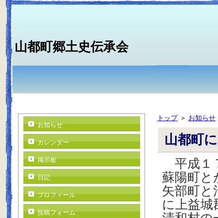
山都町郷土史伝承会
トップ
＞
お知らせ
お知らせ
山都町
カレンダー
掲示板
平成１７
蘇陽町と
日記
矢部町と
プロフィール
に上益城
投稿フォーム