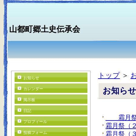
山都町郷土史伝承会
トップ
＞
お知らせ
お知ら
カレンダー
掲示板
日記
霜月祭
プロフィール
霜月祭（
投稿フォーム
霜月祭（