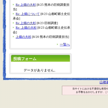
Re:上畑の大杉
[8/25 熊本の巨樹調査担
当]
Re: 上畑について
[8/23 山都町郷土史伝
承会]
Re:上畑の大杉
[8/23 巨樹調査]
Re: 上畑の大杉
[8/23 山都町郷土史伝承
会]
上畑の大杉
[8/20 熊本の巨樹調査担当]
一覧へ
投稿フォーム
データがありません。
山都
当サイトにおける不適切な表現
お手数をおかけしますが、こ