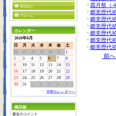
霜月祭（
商品紹介
郷党歴代
アルバム
郷党歴代
郷党歴代
カレンダー
郷党歴代
2026年8月
郷党歴代
日
月
火
水
木
金
土
郷党歴代拾
26
27
28
29
30
31
1
前
2
3
4
5
6
7
8
9
10
11
12
13
14
15
16
17
18
19
20
21
22
23
24
25
26
27
28
29
30
31
1
2
3
4
5
月間カレンダーへ
掲示板
最近のコメント