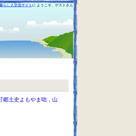
暮らし人交流サイト
に ようこそ、ゲストさん
町郷土史よもやま咄，山