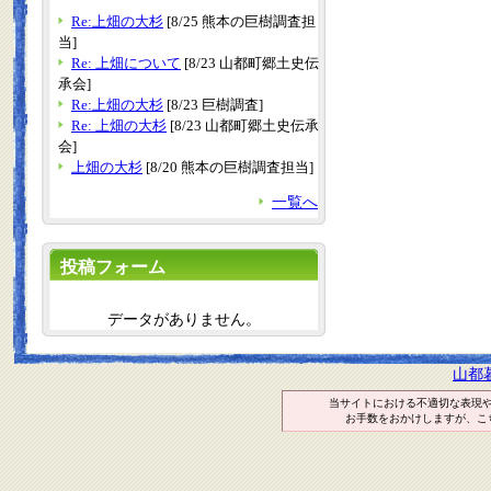
Re:上畑の大杉
[8/25 熊本の巨樹調査担
当]
Re: 上畑について
[8/23 山都町郷土史伝
承会]
Re:上畑の大杉
[8/23 巨樹調査]
Re: 上畑の大杉
[8/23 山都町郷土史伝承
会]
上畑の大杉
[8/20 熊本の巨樹調査担当]
一覧へ
投稿フォーム
データがありません。
山都
当サイトにおける不適切な表現
お手数をおかけしますが、こ