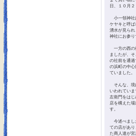
日、１０月２
小一領神社は
ケヤキと呼ば
湧水が見られ
神社にお参り
一方の西の御
ましたが、そ
の社前を通過
の浜町の中心
ていました。
そんな、境内
いわれていま
左衛門をはじ
店を構えた場
す。
今述べました
ての店があり
た商人達が宮