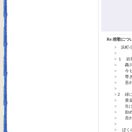
Re:校歌につ
> 浜町
>
> １ 
> 轟川
> 今も
> 尊き
> 吾れ
>
>２ 緑
> 黄金
> 生け
> 励め
> 吾れ
>
> ぼく