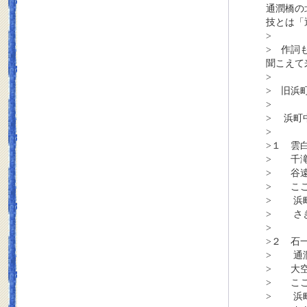
通潤橋の
技とは「
>
> 作詞
聞こえて
>
> 旧浜
>
> 浜町
>
>１ 雲
> 千滝
> 谷遠
> ここ
> 浜
> さき
>
>２ 石
> 通
> 大空
> ここ
> 浜