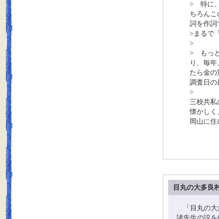
> 特に
ちろんこ
詞を作詞
>まるで
>
> もっ
り、毎年
たら金の
調査日の
>
三校共私
懐かしく
岡山に住
目丸の大多良
「目丸の大多
諸先生の説を