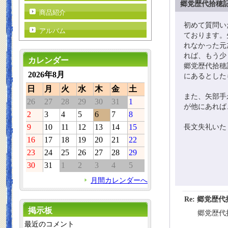
郷党歴代拾穂
商品紹介
初めて質問い
アルバム
ております。
れなかった元
れば、もう少
カレンダー
郷党歴代拾穂
2026年8月
にあるとした
日
月
火
水
木
金
土
また、矢部手
26
27
28
29
30
31
1
が他にあれば
2
3
4
5
6
7
8
9
10
11
12
13
14
15
長文失礼いた
16
17
18
19
20
21
22
23
24
25
26
27
28
29
30
31
1
2
3
4
5
月間カレンダーへ
Re: 郷党歴
掲示板
郷党歴代
最近のコメント