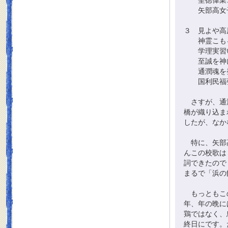
聖徳偉業こ
矢部高女子
３ 見よや高
神霊こもる
学理実習い
至誠を神に
通潤魂を
国利民福
さすが、通潤
橋が織り込ま
したが、なか
特に、矢部高
んこの校歌は
詞できたので
まるで「浜の
もっともこの
年、年の晩に
鶏ではなく、
終日にです。