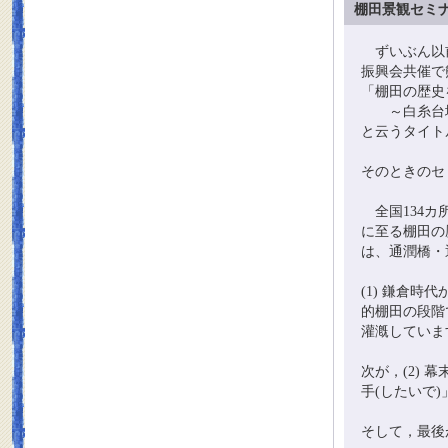
棚田景観セミ
ずいぶん以前
振興会共催で
「棚田の歴史
～白糸台地
と云うタイト
そのときのセ
全国134カ
に至る棚田の
は、通潤橋・
(1) 鎌倉
的棚田の段階
灌漑していま
次が，(2)
手(したいで)
そして，最後