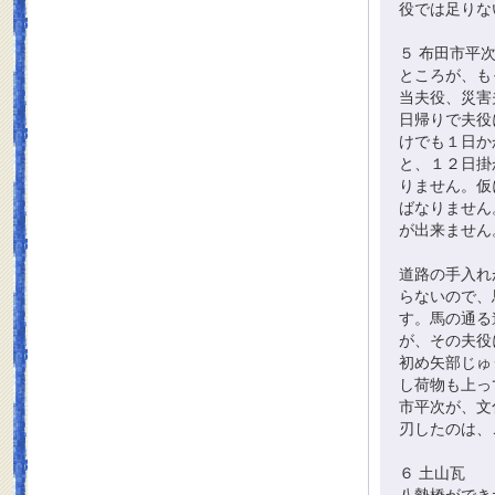
役では足りな
５ 布田市平
ところが、も
当夫役、災害
日帰りで夫役
けでも１日か
と、１２日掛
りません。仮
ばなりません
が出来ません
道路の手入れ
らないので、
す。馬の通る
が、その夫役
初め矢部じゅ
し荷物も上っ
市平次が、文
刃したのは、
６ 土山瓦