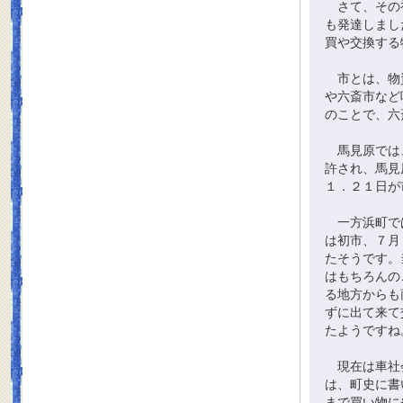
さて、その初
も発達しまし
買や交換する
市とは、物資
や六斎市など
のことで、六
馬見原では、
許され、馬見
１．２１日が
一方浜町では
は初市、７月
たそうです。
はもちろんの
る地方からも
ずに出て来て
たようですね
現在は車社会
は、町史に書
まで買い物に