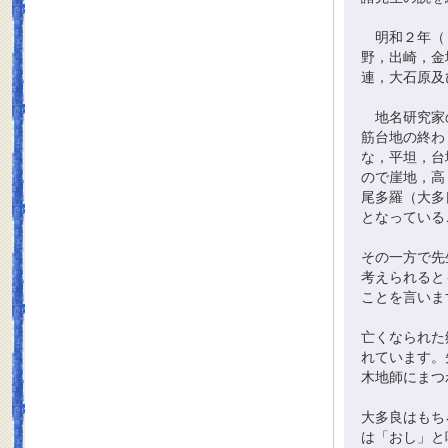
明和２年（１
野，出崎，金
連，大石原及
地名研究家の
筋台地の終わ
な，平坦，台
ので崖地，高
尾多羅（大多
となっている
その一方で先
考えられると
ことを言いま
亡くなられた
れています。
木地師にまつ
大多良はもち
は「おし」と