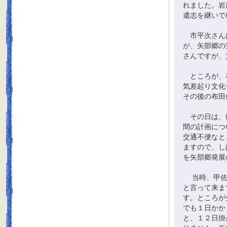
れました。岩
遺志を継いで
市平次さんは
が、矢部郷の
さんですが、
ところが、布
気差起り文化
その後の布田
その日は、御
間の計画につ
交通不便なと
ますので、し
を矢部郷発展
当時、甲佐、
と言って来ま
す。ところが
でも１日かか
と、１２日掛