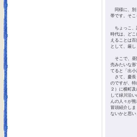
同様に、別当
帯です。そこ
ちょっこ、話
時代は、どこ
えることは百
として、厳し
そこで、昼間
売みたいな形
てると「出小
さて、慶長１
のですが、特
２）に横町及
して緑川沿い
んの人々が熊
冒頭紹介しま
ないかと思い