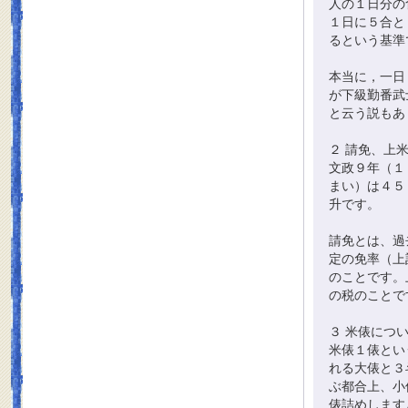
人の１日分の
１日に５合と
るという基準
本当に，一日
が下級勤番武
と云う説もあ
２ 請免、上
文政９年（１
まい）は４５
升です。
請免とは、過
定の免率（上
のことです。
の税のことで
３ 米俵につ
米俵１俵とい
れる大俵と３
ぶ都合上、小
俵詰めします