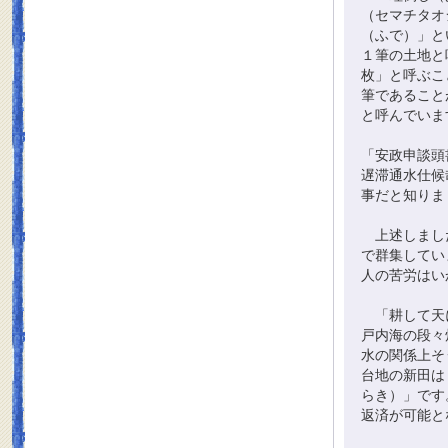
（セマチタオ
（ふで）」と
１筆の土地と
枚」と呼ぶこ
筆であること
と呼んでいま
「安政申談頭
遅滞通水仕候
事だと知りま
上述しました
で群集してい
人の苦労はい
「耕して天に
戸内海の段々
水の関係上そ
台地の新田は
らき）」です
返済が可能と