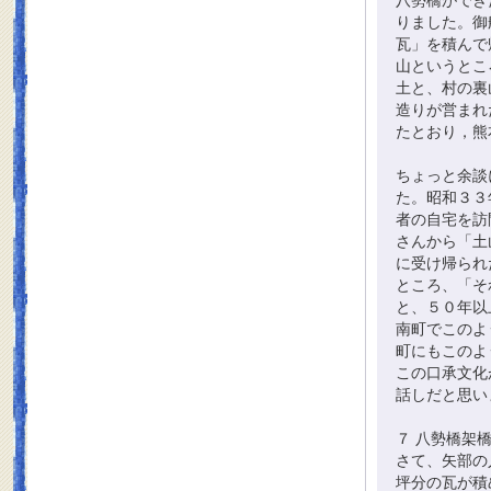
八勢橋ができ
りました。御
瓦」を積んで
山というとこ
土と、村の裏
造りが営まれ
たとおり，熊
ちょっと余談
た。昭和３３
者の自宅を訪
さんから「土
に受け帰られ
ところ、「そ
と、５０年以
南町でこのよ
町にもこのよ
この口承文化
話しだと思い
７ 八勢橋架
さて、矢部の
坪分の瓦が積