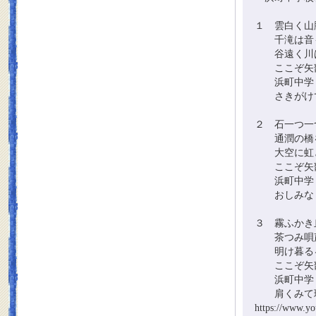
１ 雲白く山
千滝は音も
谷遠く川
ここぞ矢部
浜町中学
さきがけて
２ 石一つ一
通潤の橋
大空に虹と
ここぞ矢部
浜町中学
おしみなく
３ 霧ふかき
茶つみ唄声
明け暮るる
ここぞ矢部
浜町中学
肩くみて理
https://www.