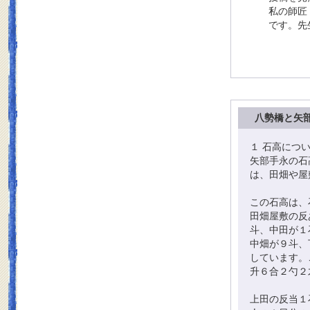
私の師匠
です。先
八勢橋と矢
１ 石高につ
矢部手永の石
は、田畑や屋
この石高は、
田畑屋敷の反
斗、中田が１
中畑が９斗、
しています。
升６合２勺２
上田の反当１