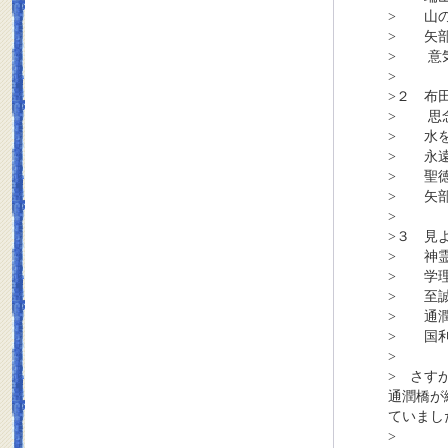
> 山の
> 矢
> 意
>
>２ 布
> 思念
> 水を
> 永遠
> 聖徳
> 矢部
>
>３ 見
> 神霊
> 学理
> 至誠
> 通潤
> 国利
>
> さす
通潤橋が
ていまし
>