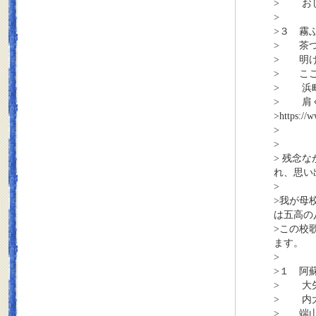
> おし
>
>３ 霧
> 茶つ
> 明け
> ここ
> 浜
> 肩く
>https:/
>
>
> 残念
れ、思い
>
>我が母
は五高の
>この校
ます。
>
>１ 阿
> 大
> 内大
> 端山