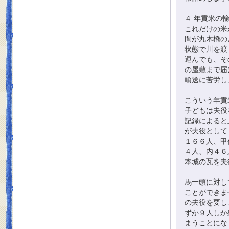
４ 年貢米の
これだけの米
間が丸木橋の
状態で川を渡
運んでも、そ
の屋敷まで届
輸送に苦労し
こういう年貢
子どもは夫役
記録によると
が夫役として
１６６人、甲
４人、内４６
本城の瓦を夫
馬一頭に対し
ことができま
の夫役を要し
ずか９人しか
まうことにな