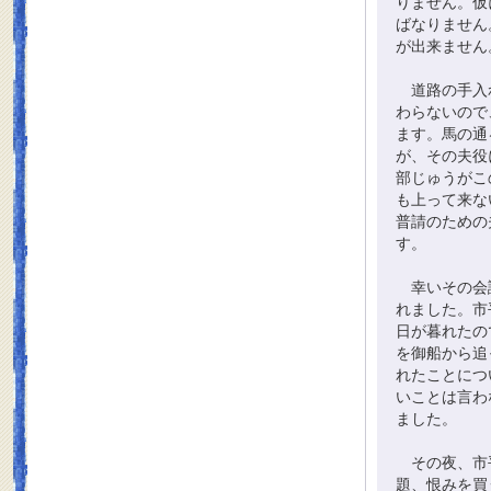
りません。仮
ばなりません
が出来ません
道路の手入れ
わらないので
ます。馬の通
が、その夫役
部じゅうがこ
も上って来な
普請のための
す。
幸いその会議
れました。市
日が暮れたの
を御船から追
れたことにつ
いことは言わ
ました。
その夜、市平
題、恨みを買