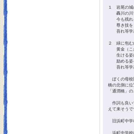
１ 岩尾の城
轟川の川
今も残れ
尊き技をし
吾れ等学友
２ 緑に包む
黄金（こが
生ける姿
励める姿を
吾れ等学友
ぼくの母校旧
橋の北側に位
「通潤橋」の
作詞も良いで
えて来そうで
旧浜町中学
浜町中学校