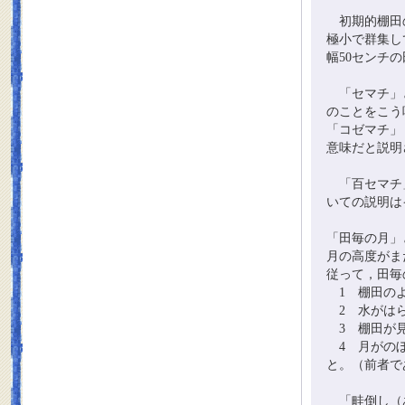
初期的棚田の
極小で群集し
幅50センチ
「セマチ」と
のことをこう
「コゼマチ」
意味だと説明
「百セマチ」
いての説明は
「田毎の月」
月の高度がま
従って，田毎
1 棚田のよ
2 水がはら
3 棚田が見
4 月がのぼ
と。（前者で
「畦倒し（あ