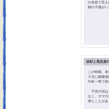
の名前で言え
師の子孫がい
浜町と馬見原
この時期、各
５日に蘇陽地
午町一帯で初
子供の頃は、
なく、ガマの
来たことがあ