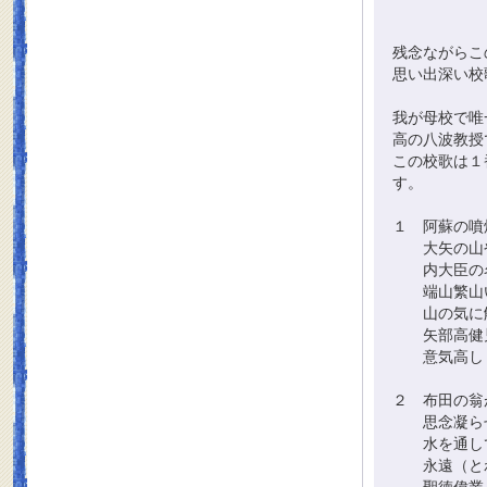
残念ながらこ
思い出深い校
我が母校で唯
高の八波教授
この校歌は１
す。
１ 阿蘇の噴
大矢の山
内大臣の名
端山繁山
山の気に触
矢部高健
意気高し
２ 布田の翁
思念凝らせ
水を通し
永遠（とわ