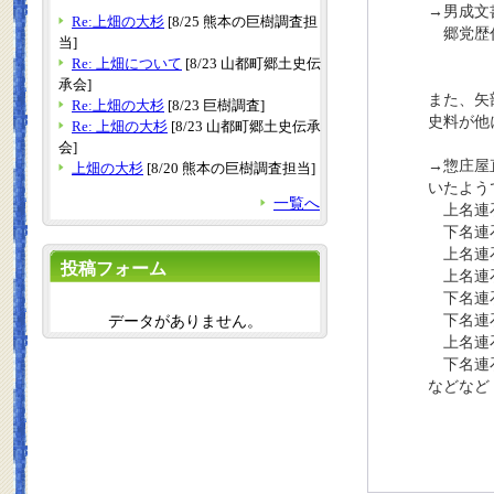
→男成文
Re:上畑の大杉
[8/25 熊本の巨樹調査担
郷党歴代
当]
Re: 上畑について
[8/23 山都町郷土史伝
承会]
また、矢
Re:上畑の大杉
[8/23 巨樹調査]
史料が他
Re: 上畑の大杉
[8/23 山都町郷土史伝承
会]
→惣庄屋
上畑の大杉
[8/20 熊本の巨樹調査担当]
いたよう
一覧へ
上名連石
下名連石
上名連石
投稿フォーム
上名連石
下名連石
データがありません。
下名連石
上名連石
下名連石
などなど