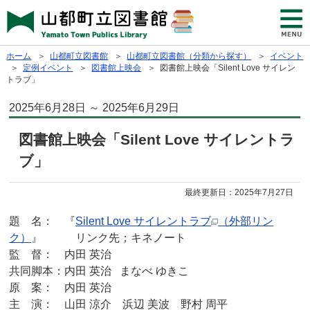
ホーム
＞
山都町立図書館
＞
山都町立図書館（分類から探す）
＞
イベント
＞
定例イベント
＞
図書館上映会
＞ 図書館上映会「Silent Love サイレン
トラブ」
2025年6月28日 ～ 2025年6月29日
図書館上映会「Silent Love サイレントラ
ブ」
最終更新日：
2025年7月27日
題 名： 『
Silent Love サイレントラブ
（外部リン
ク）
』 リンク先；キネノート
監 督： 内田 英治
共同脚本：内田 英治 まなべ ゆきこ
原 案： 内田 英治
主 演： 山田 涼介 浜辺 美波 野村 周平