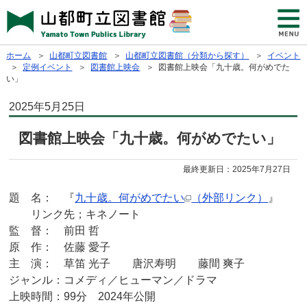
ホーム
＞
山都町立図書館
＞
山都町立図書館（分類から探す）
＞
イベント
＞
定例イベント
＞
図書館上映会
＞ 図書館上映会「九十歳。何がめでた
い」
2025年5月25日
図書館上映会「九十歳。何がめでたい」
最終更新日：
2025年7月27日
題 名： 『
九十歳。何がめでたい
（外部リンク）
』
リンク先；キネノート
監 督： 前田 哲
原 作： 佐藤 愛子
主 演： 草笛 光子 唐沢寿明 藤間 爽子
ジャンル：コメディ／ヒューマン／ドラマ
上映時間：99分 2024年公開