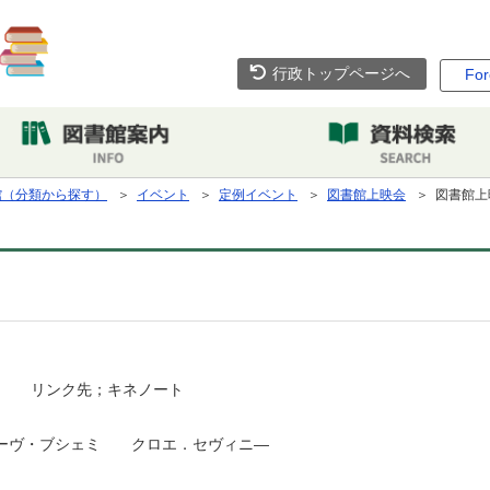
行政トップページへ
For
館（分類から探す）
＞
イベント
＞
定例イベント
＞
図書館上映会
＞ 図書館上
リンク先；キネノート
ーヴ・ブシェミ クロエ．セヴィニ―