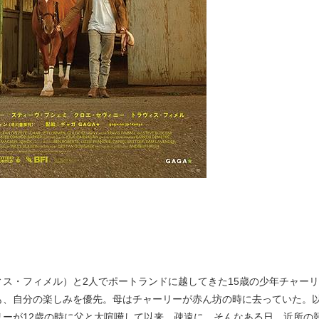
ス・フィメル）と2人でポートランドに越してきた15歳の少年チャー
も、自分の楽しみを優先。母はチャーリーが赤ん坊の時に去っていた。
リーが12歳の時に父と大喧嘩して以来、疎遠に。そんなある日、近所の