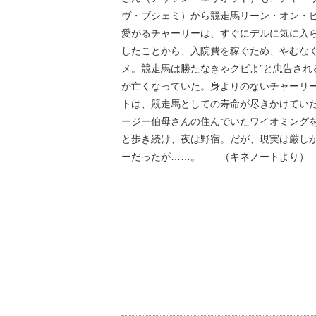
ヴ・ブシェミ）から競走馬リーン・オン・
愛がるチャーリーは、すぐにデルに気に入
したことから、入院費を稼ぐため、やむな
メ。競走馬は勝たなきゃクビよ”と忠告さ
が亡くなっていた。身よりのないチャーリ
トは、競走馬としての寿命が尽きかけてい
ージー伯母さんの住んでいたワイオミング
と歩き続け、夜は野宿。だが、現実は厳し
ーだったが……。 （キネノートより）