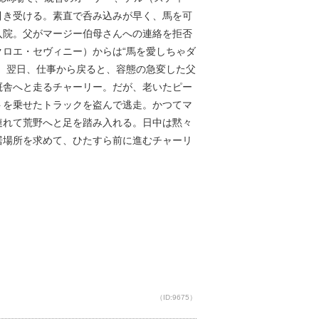
引き受ける。素直で呑み込みが早く、馬を可
入院。父がマージー伯母さんへの連絡を拒否
ロエ・セヴィニー）からは“馬を愛しちゃダ
。翌日、仕事から戻ると、容態の急変した父
厩舎へと走るチャーリー。だが、老いたピー
トを乗せたトラックを盗んで逃走。かつてマ
連れて荒野へと足を踏み入れる。日中は黙々
居場所を求めて、ひたすら前に進むチャーリ
（ID:9675）