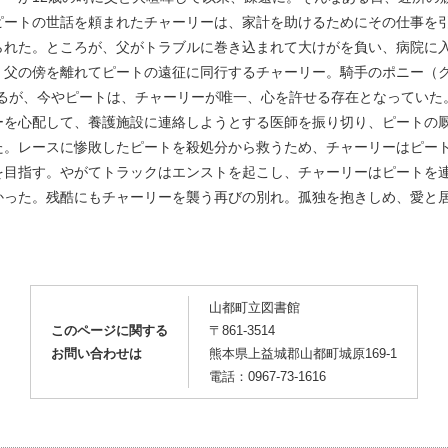
ピートの世話を頼まれたチャーリーは、家計を助けるためにその仕事を
られた。ところが、父がトラブルに巻き込まれて大けがを負い、病院に
く父の傍を離れてピートの遠征に同行するチャーリー。騎手のポニー（ク
れるが、今やピートは、チャーリーが唯一、心を許せる存在となっていた
ーを心配して、養護施設に連絡しようとする医師を振り切り、ピートの
た。レースに惨敗したピートを殺処分から救うため、チャーリーはピー
を目指す。やがてトラックはエンストを起こし、チャーリーはピートを
かった。残酷にもチャーリーを襲う再びの別れ。孤独を抱きしめ、愛と
山都町立図書館
このページに関する
〒861-3514
お問い合わせは
熊本県上益城郡山都町城原169-1
電話：
0967-73-1616