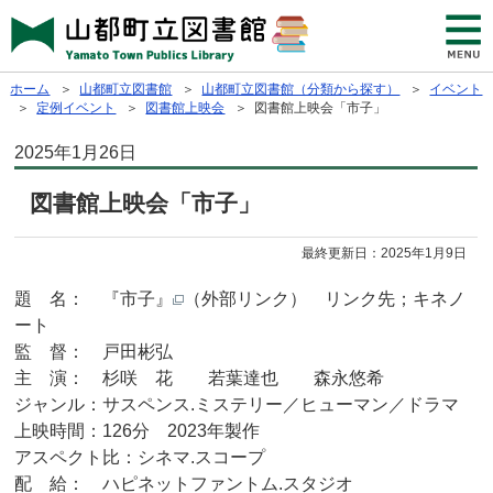
ホーム
＞
山都町立図書館
＞
山都町立図書館（分類から探す）
＞
イベント
＞
定例イベント
＞
図書館上映会
＞ 図書館上映会「市子」
2025年1月26日
図書館上映会「市子」
最終更新日：
2025年1月9日
題 名： 『市子』
（外部リンク） リンク先；キネノ
ート
監 督： 戸田彬弘
主 演： 杉咲 花 若葉達也 森永悠希
ジャンル：サスペンス.ミステリー／ヒューマン／ドラマ
上映時間：126分 2023年製作
アスペクト比：シネマ.スコープ
配 給： ハピネットファントム.スタジオ